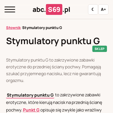
abc.
S69
.pl
☾
A+
abc.
S69
.pl
Słownik
/
Stymulatory punktu G
Stymulatory punktu G
A
B
C
D
E
F
G
H
I
SKLEP
J
K
L
M
N
O
P
R
S
Stymulatory punktu G to zakrzywione zabawki
erotyczne do przedniej ściany pochwy. Pomagają
T
U
W
Z
Ł
szukać przyjemnego nacisku, lecz nie gwarantują
orgazmu.
Polityka redakcyjna
Stymulatory punktu G
to zakrzywione zabawki
erotyczne, które kierują nacisk na przednią ścianę
PL
RU
pochwy.
Punkt G
opisuje się zwykle jako wrażliwy
Polski
Русский