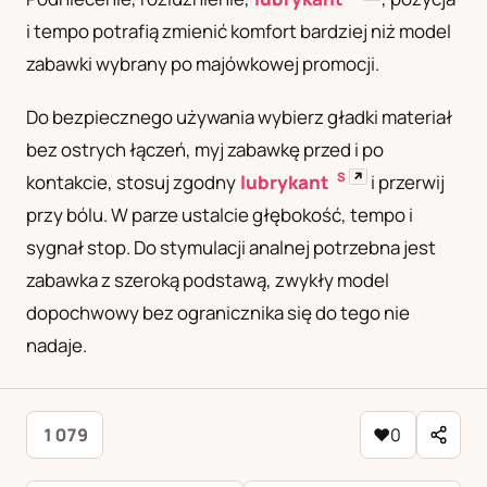
i tempo potrafią zmienić komfort bardziej niż model
zabawki wybrany po majówkowej promocji.
Do bezpiecznego używania wybierz gładki materiał
bez ostrych łączeń, myj zabawkę przed i po
S
↗
kontakcie, stosuj zgodny
lubrykant
i przerwij
przy bólu. W parze ustalcie głębokość, tempo i
sygnał stop. Do stymulacji analnej potrzebna jest
zabawka z szeroką podstawą, zwykły model
dopochwowy bez ogranicznika się do tego nie
nadaje.
1 079
♥
0