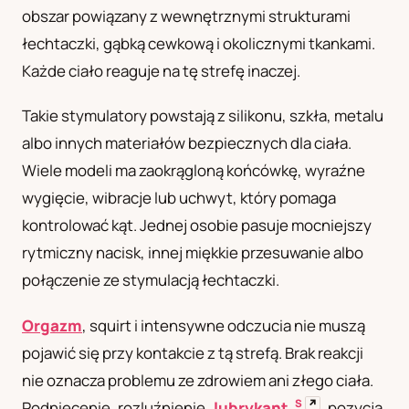
obszar powiązany z wewnętrznymi strukturami
UA
łechtaczki, gąbką cewkową i okolicznymi tkankami.
Українська
Każde ciało reaguje na tę strefę inaczej.
Takie stymulatory powstają z silikonu, szkła, metalu
albo innych materiałów bezpiecznych dla ciała.
Wiele modeli ma zaokrągloną końcówkę, wyraźne
wygięcie, wibracje lub uchwyt, który pomaga
kontrolować kąt. Jednej osobie pasuje mocniejszy
rytmiczny nacisk, innej miękkie przesuwanie albo
połączenie ze stymulacją łechtaczki.
Orgazm
, squirt i intensywne odczucia nie muszą
pojawić się przy kontakcie z tą strefą. Brak reakcji
nie oznacza problemu ze zdrowiem ani złego ciała.
S
↗
Podniecenie, rozluźnienie,
lubrykant
, pozycja