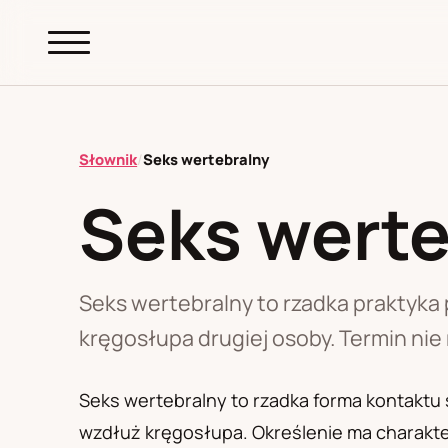
abc.
S69
.pl
Słownik
/
Seks wertebralny
Seks werte
A
B
C
D
E
F
G
H
I
K
L
M
N
O
P
R
S
T
W
Z
Ł
Seks wertebralny to rzadka praktyka 
kręgosłupa drugiej osoby. Termin nie 
Polityka redakcyjna
Seks wertebralny to rzadka forma kontaktu s
wzdłuż kręgosłupa. Określenie ma charakter