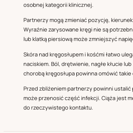
PL
RU
UA
osobnej kategorii klinicznej.
Polski
Русский
Українськ
Partnerzy mogą zmieniać pozycję, kierunek r
Wyraźnie zarysowane kręgi nie są potrzebn
lub klatką piersiową może zmniejszyć napię
Skóra nad kręgosłupem i kośćmi łatwo uleg
naciskiem. Ból, drętwienie, nagłe kłucie l
chorobą kręgosłupa powinna omówić takie 
Przed zbliżeniem partnerzy powinni ustalić
może przenosić część infekcji. Ciąża jest 
do rzeczywistego kontaktu.