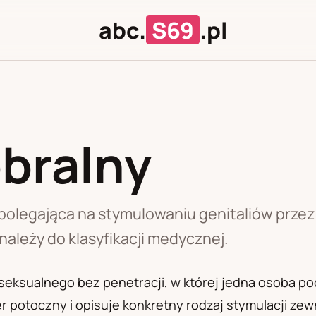
abc.
S69
.pl
bralny
J
U
polegająca na stymulowaniu genitaliów przez p
należy do klasyfikacji medycznej.
eksualnego bez penetracji, w której jedna osoba poci
 potoczny i opisuje konkretny rodzaj stymulacji zewn