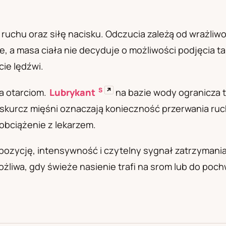
а
uchu oraz siłę nacisku. Odczucia zależą od wrażliwoś
e, a masa ciała nie decyduje o możliwości podjęcia 
cie lędźwi.
S
↗
a otarciom.
Lubrykant
na bazie wody ogranicza t
ub skurcz mięśni oznaczają konieczność przerwania ru
obciążenie z lekarzem.
 pozycję, intensywność i czytelny sygnał zatrzymani
możliwa, gdy świeże nasienie trafi na srom lub do po