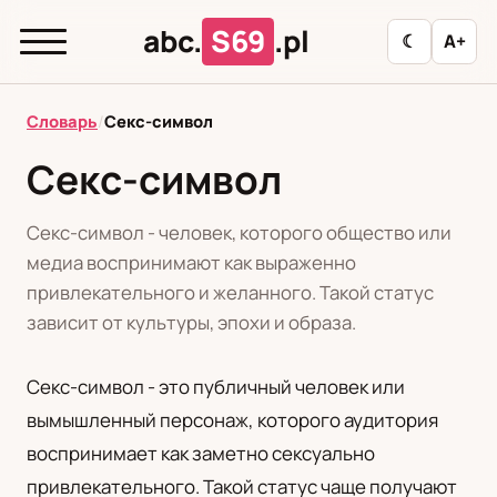
abc.
S69
.pl
☾
A+
abc.
S69
.pl
Словарь
/
Секс-символ
Секс-символ
T
А
Б
В
Г
Д
З
И
К
Секс-символ - человек, которого общество или
Л
М
Н
О
П
Р
С
Т
У
медиа воспринимают как выраженно
привлекательного и желанного. Такой статус
Ф
Ц
Ш
Э
зависит от культуры, эпохи и образа.
Секс-символ - это публичный человек или
Редакционная политика
вымышленный персонаж, которого аудитория
воспринимает как заметно сексуально
PL
RU
привлекательного. Такой статус чаще получают
Polski
Русский