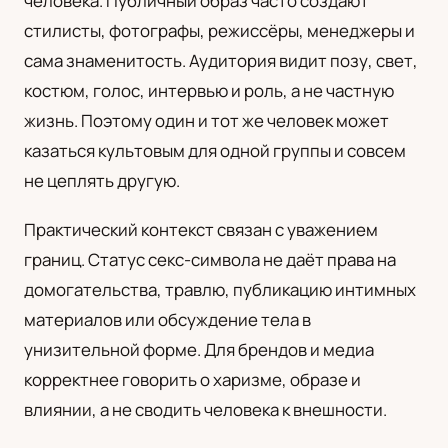
человека. Публичный образ часто создают
стилисты, фотографы, режиссёры, менеджеры и
сама знаменитость. Аудитория видит позу, свет,
костюм, голос, интервью и роль, а не частную
жизнь. Поэтому один и тот же человек может
казаться культовым для одной группы и совсем
не цеплять другую.
Практический контекст связан с уважением
границ. Статус секс-символа не даёт права на
домогательства, травлю, публикацию интимных
материалов или обсуждение тела в
унизительной форме. Для брендов и медиа
корректнее говорить о харизме, образе и
влиянии, а не сводить человека к внешности.