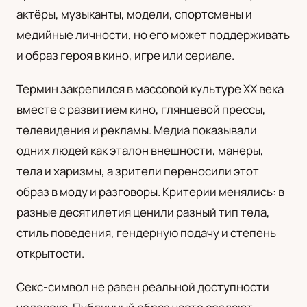
актёры, музыканты, модели, спортсмены и
UA
медийные личности, но его может поддерживать
Українська
и образ героя в кино, игре или сериале.
Термин закрепился в массовой культуре XX века
вместе с развитием кино, глянцевой прессы,
телевидения и рекламы. Медиа показывали
одних людей как эталон внешности, манеры,
тела и харизмы, а зрители переносили этот
образ в моду и разговоры. Критерии менялись: в
разные десятилетия ценили разный тип тела,
стиль поведения, гендерную подачу и степень
открытости.
Секс-символ не равен реальной доступности