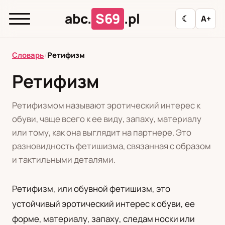
abc.
S69
.pl
☾
A+
abc.
S69
.pl
Словарь
/
Ретифизм
Ретифизм
T
А
Б
В
Г
Д
З
И
К
Ретифизмом называют эротический интерес к
Л
М
Н
О
П
Р
С
Т
У
обуви, чаще всего к ее виду, запаху, материалу
или тому, как она выглядит на партнере. Это
Ф
Ц
Ш
Э
разновидность фетишизма, связанная с образом
и тактильными деталями.
Редакционная политика
Ретифизм, или обувной фетишизм, это
устойчивый эротический интерес к обуви, ее
PL
RU
форме, материалу, запаху, следам носки или
Polski
Русский