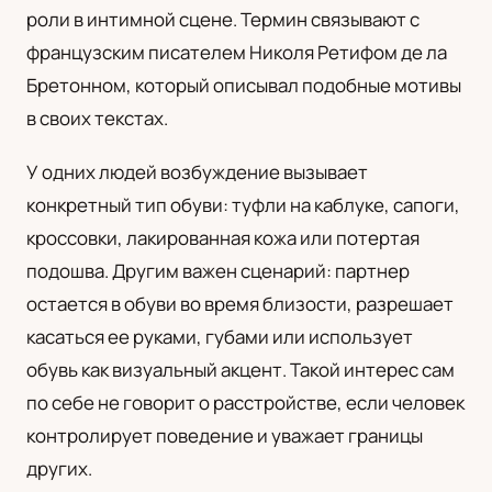
роли в интимной сцене. Термин связывают с
UA
французским писателем Николя Ретифом де ла
Українська
Бретонном, который описывал подобные мотивы
в своих текстах.
У одних людей возбуждение вызывает
конкретный тип обуви: туфли на каблуке, сапоги,
кроссовки, лакированная кожа или потертая
подошва. Другим важен сценарий: партнер
остается в обуви во время близости, разрешает
касаться ее руками, губами или использует
обувь как визуальный акцент. Такой интерес сам
по себе не говорит о расстройстве, если человек
контролирует поведение и уважает границы
других.