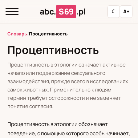
abc.
S69
.pl
☾
A+
abc.
S69
.pl
Словарь
/
Процептивность
Процептивность
T
А
Б
В
Г
Д
З
И
К
Процептивность в этологии означает активное
Л
М
Н
О
П
Р
С
Т
У
начало или поддержание сексуального
взаимодействия, прежде всего в исследованиях
Ф
Ц
Ш
Э
самок животных. Применительно к людям
термин требует осторожности и не заменяет
понятие согласия.
Редакционная политика
Процептивность в этологии обозначает
PL
RU
поведение, с помощью которого особь начинает,
Polski
Русский