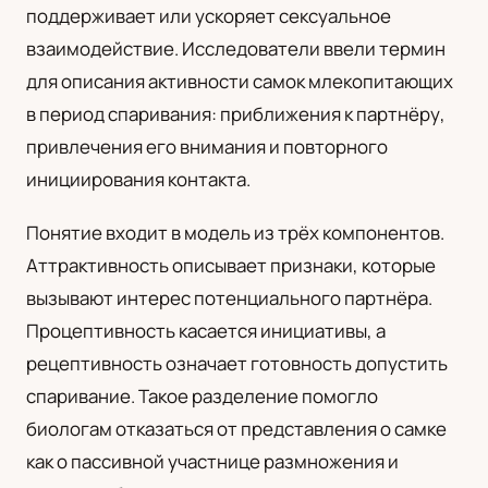
поддерживает или ускоряет сексуальное
UA
взаимодействие. Исследователи ввели термин
Українська
для описания активности самок млекопитающих
в период спаривания: приближения к партнёру,
привлечения его внимания и повторного
инициирования контакта.
Понятие входит в модель из трёх компонентов.
Аттрактивность описывает признаки, которые
вызывают интерес потенциального партнёра.
Процептивность касается инициативы, а
рецептивность означает готовность допустить
спаривание. Такое разделение помогло
биологам отказаться от представления о самке
как о пассивной участнице размножения и