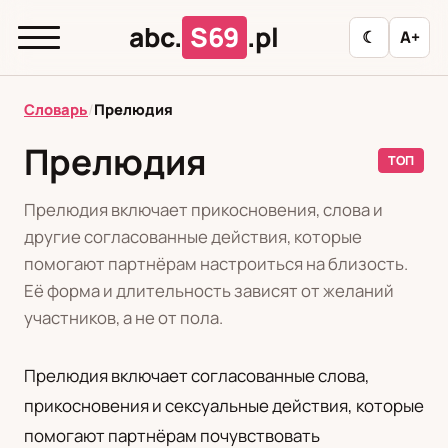
abc.
S69
.pl
☾
A+
abc.
S69
.pl
Словарь
/
Прелюдия
Прелюдия
ТОП
T
А
Б
В
Г
Д
З
И
К
Прелюдия включает прикосновения, слова и
Л
М
Н
О
П
Р
С
Т
У
другие согласованные действия, которые
помогают партнёрам настроиться на близость.
Ф
Ц
Ш
Э
Её форма и длительность зависят от желаний
участников, а не от пола.
Редакционная политика
Прелюдия включает согласованные слова,
прикосновения и сексуальные действия, которые
PL
RU
помогают партнёрам почувствовать
Polski
Русский