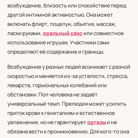
возбуждение, близость или спокойствие перед
UA
другой интимной активностью. Она может
Українська
включать флирт, поцелуи, объятия, массаж,
ласки руками,
оральный секс
или совместное
использование игрушек. Участники сами
определяют её содержание и границы.
Возбуждение у разных людей возникает с разной
скоростью и меняется из-за усталости, стресса,
лекарств, гормональных колебаний или
обстановки. Пол человека не задаёт
универсальный темп. Прелюдия может усилить
приток крови к гениталиям и естественное
увлажнение, но не гарантирует
оргазм
и не
обязана вести к проникновению. Для кого-то она