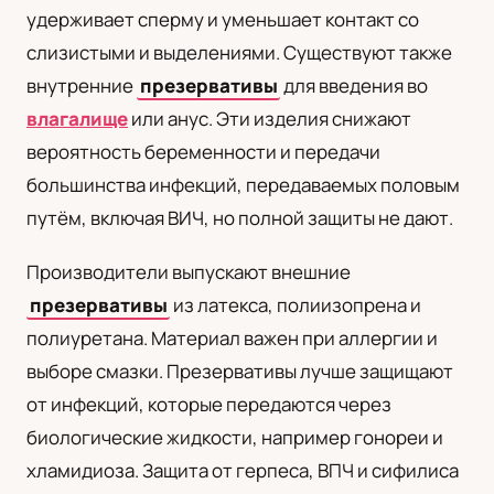
удерживает сперму и уменьшает контакт со
UA
слизистыми и выделениями. Существуют также
Українська
внутренние
презервативы
для введения во
влагалище
или анус. Эти изделия снижают
вероятность беременности и передачи
большинства инфекций, передаваемых половым
путём, включая ВИЧ, но полной защиты не дают.
Производители выпускают внешние
презервативы
из латекса, полиизопрена и
полиуретана. Материал важен при аллергии и
выборе смазки. Презервативы лучше защищают
от инфекций, которые передаются через
биологические жидкости, например гонореи и
хламидиоза. Защита от герпеса, ВПЧ и сифилиса