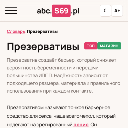
abc.
S69
.pl
☾
A+
abc.
S69
.pl
Словарь
/
Презервативы
Презервативы
ТОП
МАГАЗИН
T
А
Б
В
Г
Д
З
И
К
Презерватив создаёт барьер, который снижает
Л
М
Н
О
П
Р
С
Т
У
вероятность беременности и передачи
большинства ИППП. Надёжность зависит от
Ф
Ц
Ш
Э
подходящего размера, материала и правильного
использования при каждом контакте.
Редакционная политика
Презервативом называют тонкое барьерное
средство для секса, чаще всего чехол, который
PL
RU
надевают на эрегированный
пенис
. Он
Polski
Русский