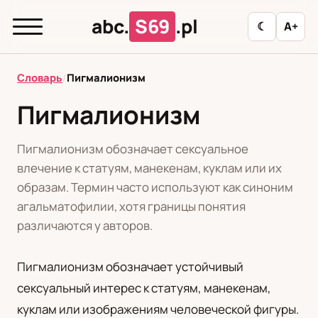
abc.
S69
.pl
☾
A+
abc.
S69
.pl
Словарь
/
Пигмалионизм
Пигмалионизм
T
А
Б
В
Г
Д
З
И
К
Пигмалионизм обозначает сексуальное
Л
М
Н
О
П
Р
С
Т
У
влечение к статуям, манекенам, куклам или их
образам. Термин часто используют как синоним
Ф
Ц
Ш
Э
агальматофилии, хотя границы понятия
различаются у авторов.
Редакционная политика
Пигмалионизм обозначает устойчивый
сексуальный интерес к статуям, манекенам,
PL
RU
куклам или изображениям человеческой фигуры.
Polski
Русский