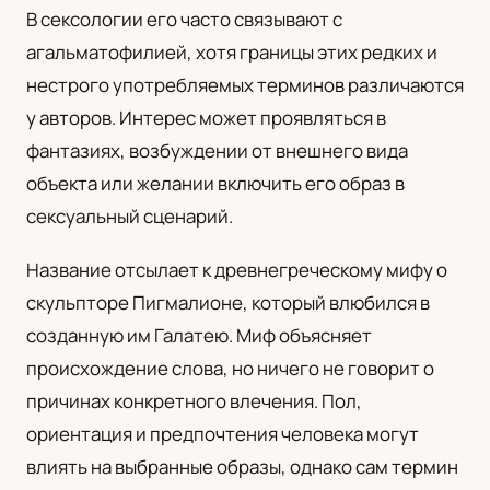
В сексологии его часто связывают с
UA
агальматофилией, хотя границы этих редких и
Українська
нестрого употребляемых терминов различаются
у авторов. Интерес может проявляться в
фантазиях, возбуждении от внешнего вида
объекта или желании включить его образ в
сексуальный сценарий.
Название отсылает к древнегреческому мифу о
скульпторе Пигмалионе, который влюбился в
созданную им Галатею. Миф объясняет
происхождение слова, но ничего не говорит о
причинах конкретного влечения. Пол,
ориентация и предпочтения человека могут
влиять на выбранные образы, однако сам термин