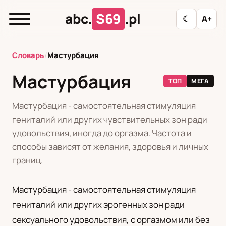
abc.
S69
.pl
☾
A+
abc.
S69
.pl
Словарь
/
Мастурбация
Мастурбация
ТОП
МЕГА
T
А
Б
В
Г
Д
З
И
К
Мастурбация - самостоятельная стимуляция
Л
М
Н
О
П
Р
С
Т
У
гениталий или других чувствительных зон ради
удовольствия, иногда до оргазма. Частота и
Ф
Ц
Ш
Э
способы зависят от желания, здоровья и личных
границ.
Редакционная политика
Мастурбация - самостоятельная стимуляция
гениталий или других эрогенных зон ради
PL
RU
сексуального удовольствия, с оргазмом или без
Polski
Русский