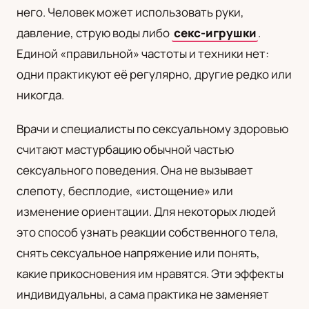
него. Человек может использовать руки,
UA
давление, струю воды либо
секс-игрушки
.
Українська
Единой «правильной» частоты и техники нет:
одни практикуют её регулярно, другие редко или
никогда.
Врачи и специалисты по сексуальному здоровью
считают мастурбацию обычной частью
сексуального поведения. Она не вызывает
слепоту, бесплодие, «истощение» или
изменение ориентации. Для некоторых людей
это способ узнать реакции собственного тела,
снять сексуальное напряжение или понять,
какие прикосновения им нравятся. Эти эффекты
индивидуальны, а сама практика не заменяет