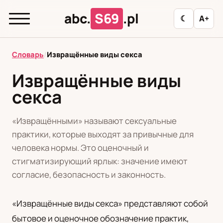
abc.
S69
.pl
☾
A+
abc.
S69
.pl
Словарь
/
Извращённые виды секса
Извращённые виды
секса
T
А
Б
В
Г
Д
З
И
К
Л
М
Н
О
П
Р
С
Т
У
«Извращёнными» называют сексуальные
практики, которые выходят за привычные для
Ф
Ц
Ш
Э
человека нормы. Это оценочный и
стигматизирующий ярлык: значение имеют
Редакционная политика
согласие, безопасность и законность.
«Извращённые виды секса» представляют собой
PL
RU
бытовое и оценочное обозначение практик,
Polski
Русский