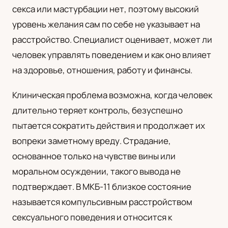
секса или мастурбации нет, поэтому высокий
UA
уровень желания сам по себе не указывает на
Українська
расстройство. Специалист оценивает, может ли
человек управлять поведением и как оно влияет
на здоровье, отношения, работу и финансы.
Клиническая проблема возможна, когда человек
длительно теряет контроль, безуспешно
пытается сократить действия и продолжает их
вопреки заметному вреду. Страдание,
основанное только на чувстве вины или
моральном осуждении, такого вывода не
подтверждает. В МКБ-11 близкое состояние
называется компульсивным расстройством
сексуального поведения и относится к