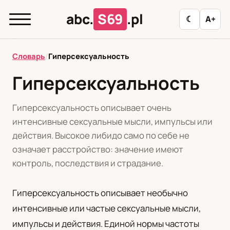
abc.
S69
.pl
☾
A+
abc.
S69
.pl
Словарь
/
Гиперсексуальность
Гиперсексуальность
T
А
Б
В
Г
Д
З
И
К
Гиперсексуальность описывает очень
Л
М
Н
О
П
Р
С
Т
У
интенсивные сексуальные мысли, импульсы или
действия. Высокое либидо само по себе не
Ф
Ц
Ш
Э
означает расстройство: значение имеют
контроль, последствия и страдание.
Редакционная политика
Гиперсексуальность описывает необычно
интенсивные или частые сексуальные мысли,
PL
RU
импульсы и действия. Единой нормы частоты
Polski
Русский