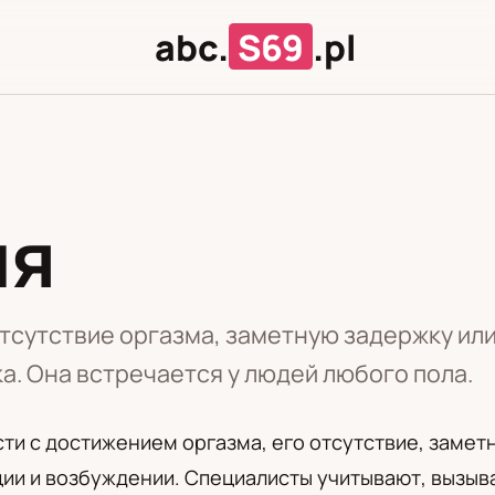
abc.
S69
.pl
ия
Л
Ц
тсутствие оргазма, заметную задержку ил
а. Она встречается у людей любого пола.
ти с достижением оргазма, его отсутствие, заме
ии и возбуждении. Специалисты учитывают, вызыва