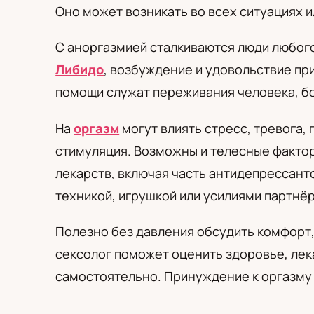
PL
RU
UA
Оно может возникать во всех ситуациях 
Polski
Русский
Українськ
С аноргазмией сталкиваются люди любого
Либидо
, возбуждение и удовольствие при
помощи служат переживания человека, б
На
оргазм
могут влиять стресс, тревога
стимуляция. Возможны и телесные фактор
лекарств, включая часть антидепрессант
техникой, игрушкой или усилиями партнёр
Полезно без давления обсудить комфорт,
сексолог поможет оценить здоровье, лек
самостоятельно. Принуждение к оргазму 