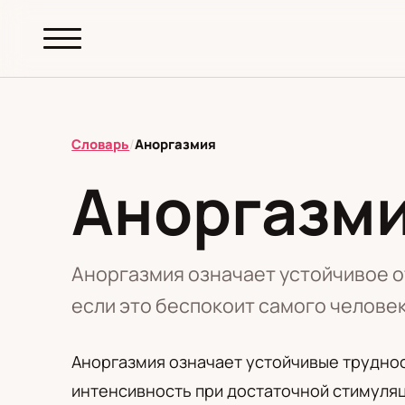
abc.
S69
.pl
Словарь
/
Аноргазмия
Аноргазм
T
А
Б
В
Г
Д
З
И
К
М
Н
О
П
Р
С
Т
У
Ф
Ш
Э
Аноргазмия означает устойчивое о
если это беспокоит самого человек
Редакционная политика
Аноргазмия означает устойчивые труднос
интенсивность при достаточной стимуляц