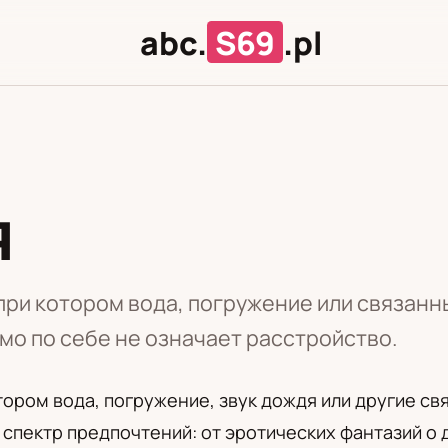
abc.
S69
.pl
я
Л
Ц
при котором вода, погружение или связанн
мо по себе не означает расстройство.
тором вода, погружение, звук дождя или другие с
спектр предпочтений: от эротических фантазий о 