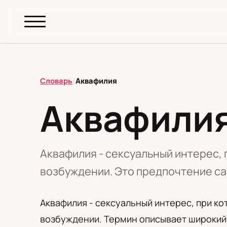
abc.
S69
.pl
Словарь
/
Аквафилия
Аквафили
T
А
Б
В
Г
Д
З
И
К
М
Н
О
П
Р
С
Т
У
Ф
Ш
Э
Аквафилия - сексуальный интерес, 
возбуждении. Это предпочтение са
Редакционная политика
Аквафилия - сексуальный интерес, при ко
возбуждении. Термин описывает широкий 