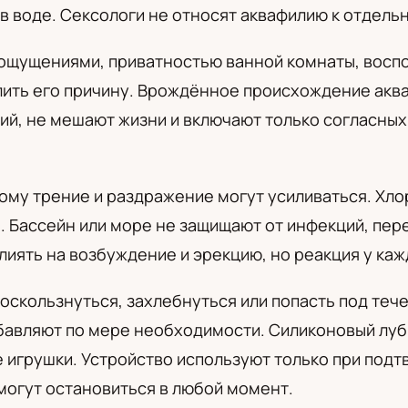
в воде. Сексологи не относят аквафилию к отдел
а
 ощущениями, приватностью ванной комнаты, восп
ить его причину. Врождённое происхождение аква
ий, не мешают жизни и включают только согласных
ому трение и раздражение могут усиливаться. Хлор
 Бассейн или море не защищают от инфекций, пер
иять на возбуждение и эрекцию, но реакция у каж
оскользнуться, захлебнуться или попасть под теч
авляют по мере необходимости. Силиконовый лубр
 игрушки. Устройство используют только при под
могут остановиться в любой момент.