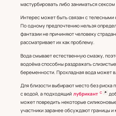
PL
RU
UA
мастурбировать либо заниматься сексом 
Polski
Русский
Українськ
Интерес может быть связан с телесными
По одному предпочтению нельзя определ
фантазии не причиняют человеку страдан
рассматривает их как проблему.
Вода смывает естественную смазку, поэт
водоёма способны раздражать слизистые.
беременности. Прохладная вода может вл
Для близости выбирают место без риска п
С
↗
с водой, а подходящий
лубрикант
доб
может повредить некоторые силиконовые
участники заранее обсуждают границы и 