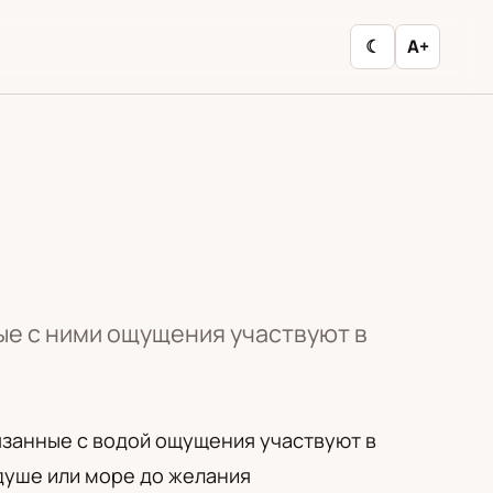
☾
A+
ые с ними ощущения участвуют в
вязанные с водой ощущения участвуют в
душе или море до желания