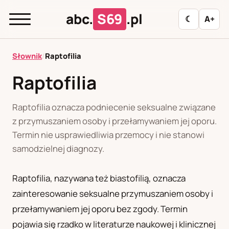
abc.
S69
.pl
☾
A+
abc.
S69
.pl
Słownik
/
Raptofilia
Raptofilia
A
B
C
D
E
F
G
H
I
Raptofilia oznacza podniecenie seksualne związane
J
K
L
M
N
O
P
R
S
z przymuszaniem osoby i przełamywaniem jej oporu.
Termin nie usprawiedliwia przemocy i nie stanowi
T
U
W
Z
Ł
samodzielnej diagnozy.
Raptofilia, nazywana też biastofilią, oznacza
Polityka redakcyjna
zainteresowanie seksualne przymuszaniem osoby i
przełamywaniem jej oporu bez zgody. Termin
PL
RU
pojawia się rzadko w literaturze naukowej i klinicznej
Polski
Русский