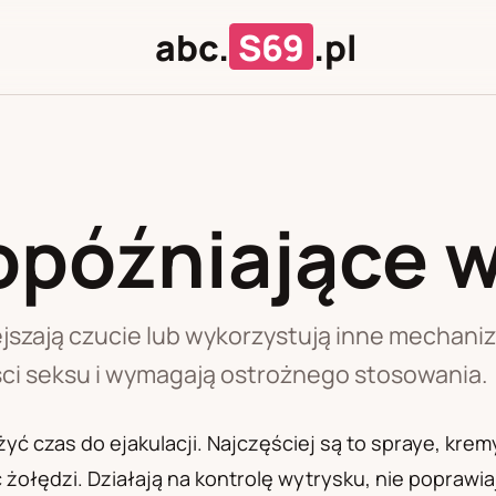
abc.
S69
.pl
opóźniające 
J
U
szają czucie lub wykorzystują inne mechanizm
ci seksu i wymagają ostrożnego stosowania.
ć czas do ejakulacji. Najczęściej są to spraye, krem
ołędzi. Działają na kontrolę wytrysku, nie poprawiają