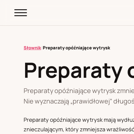
abc.
S69
.pl
Słownik
/
Preparaty opóźniające wytrysk
Preparaty 
A
B
C
D
E
F
G
H
I
K
L
M
N
O
P
R
S
T
W
Z
Ł
Preparaty opóźniające wytrysk zmniej
Nie wyznaczają „prawidłowej” długoś
Polityka redakcyjna
Preparaty opóźniające wytrysk mają wydłuży
znieczulającym, który zmniejsza wrażliwość ż