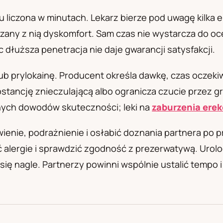
а
u liczona w minutach. Lekarz bierze pod uwagę kilka
ązany z nią dyskomfort. Sam czas nie wystarcza do o
c dłuższa penetracja nie daje gwarancji satysfakcji.
ub prylokainę. Producent określa dawkę, czas oczeki
ancję znieczulającą albo ogranicza czucie przez gru
nych dowodów skuteczności; leki na
zaburzenia erek
enie, podrażnienie i osłabić doznania partnera po p
ć alergie i sprawdzić zgodność z prezerwatywą. Urol
się nagle. Partnerzy powinni wspólnie ustalić tempo 