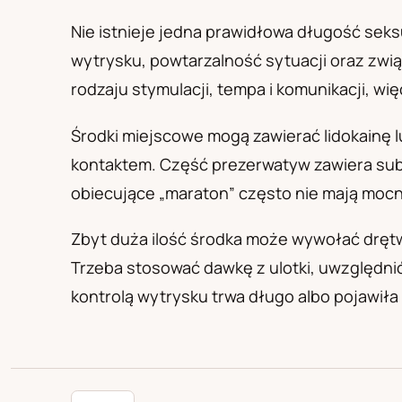
PL
RU
UA
Polski
Русский
Українськ
Nie istnieje jedna prawidłowa długość seks
wytrysku, powtarzalność sytuacji oraz zwi
rodzaju stymulacji, tempa i komunikacji, wię
Środki miejscowe mogą zawierać lidokainę l
kontaktem. Część prezerwatyw zawiera subst
obiecujące „maraton” często nie mają moc
Zbyt duża ilość środka może wywołać drętwi
Trzeba stosować dawkę z ulotki, uwzględni
kontrolą wytrysku trwa długo albo pojawiła 