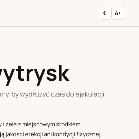
☾
A+
wytrysk
y, by wydłużyć czas do ejakulacji.
y i żele z miejscowym środkiem
 jakości erekcji ani kondycji fizycznej.