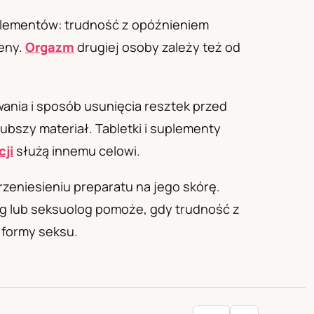
 elementów: trudność z opóźnieniem
ceny.
Orgazm
drugiej osoby zależy też od
wania i sposób usunięcia resztek przed
bszy materiał. Tabletki i suplementy
cji
służą innemu celowi.
rzeniesieniu preparatu na jego skórę.
og lub seksuolog pomoże, gdy trudność z
i formy seksu.