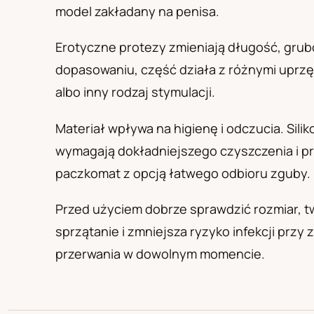
PL
RU
UA
model zakładany na penisa.
Polski
Русский
Українськ
Erotyczne protezy zmieniają długość, grubo
dopasowaniu, część działa z różnymi uprzę
albo inny rodzaj stymulacji.
Materiał wpływa na higienę i odczucia. Sili
wymagają dokładniejszego czyszczenia i pr
paczkomat z opcją łatwego odbioru zguby.
Przed użyciem dobrze sprawdzić rozmiar, t
sprzątanie i zmniejsza ryzyko infekcji przy
przerwania w dowolnym momencie.