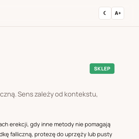
☾
A+
SKLEP
zną. Sens zależy od kontekstu,
ach erekcji, gdy inne metody nie pomagają
kę falliczną, protezę do uprzęży lub pusty