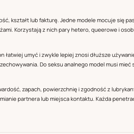
а
ść, kształt lub fakturę. Jedne modele mocuje się pask
żami. Korzystają z nich pary hetero, queerowe i oso
kon łatwiej umyć i zwykle lepiej znosi dłuższe używani
zechowywania. Do seksu analnego model musi mieć sz
wardość, zapach, powierzchnię i zgodność z lubrykan
 zmianie partnera lub miejsca kontaktu. Każda penetr