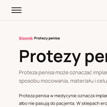
abc.
S69
.pl
Słownik
/
Protezy penisa
Protezy pe
A
B
C
D
E
F
G
H
I
K
L
M
N
O
P
R
S
T
W
Z
Ł
Proteza penisa może oznaczać impla
sposobu mocowania, materiału i celu
Polityka redakcyjna
Proteza penisa w medycynie oznacza implan
albo nie pasują do pacjenta. W sklepach er