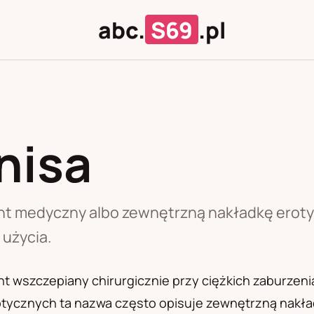
abc.
S69
.pl
nisa
J
U
nt medyczny albo zewnętrzną nakładkę erotyc
 użycia.
t wszczepiany chirurgicznie przy ciężkich zaburzeni
otycznych ta nazwa często opisuje zewnętrzną nakład