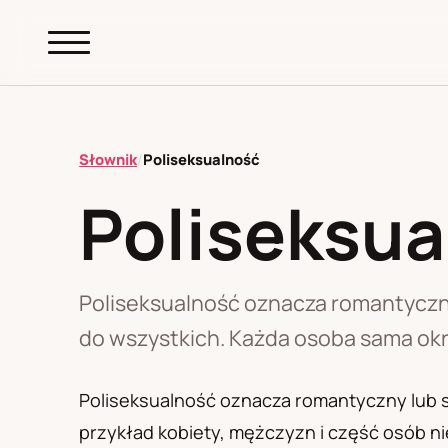
abc.
S69
.pl
Słownik
/
Poliseksualność
Poliseksua
A
B
C
D
E
F
G
H
I
K
L
M
N
O
P
R
S
T
W
Z
Ł
Poliseksualność oznacza romantyczny
do wszystkich. Każda osoba sama okr
Polityka redakcyjna
Poliseksualność oznacza romantyczny lub 
przykład kobiety, mężczyzn i część osób ni