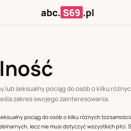
abc.
S69
.pl
lność
J
U
 lub seksualny pociąg do osób o kilku różny
eśla zakres swojego zainteresowania.
seksualny pociąg do osób o kilku różnych tożsamoś
ebinarnych, lecz nie musi dotyczyć wszystkich płci.