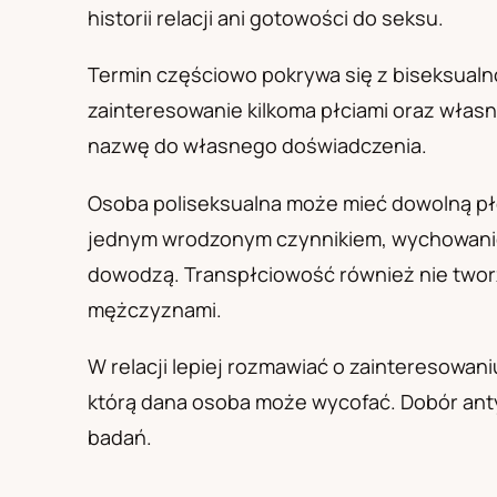
PL
RU
UA
historii relacji ani gotowości do seksu.
Polski
Русский
Українськ
Termin częściowo pokrywa się z biseksualn
zainteresowanie kilkoma płciami oraz własn
nazwę do własnego doświadczenia.
Osoba poliseksualna może mieć dowolną płeć
jednym wrodzonym czynnikiem, wychowaniem
dowodzą. Transpłciowość również nie tworz
mężczyznami.
W relacji lepiej rozmawiać o zainteresowani
którą dana osoba może wycofać. Dobór anty
badań.