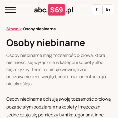
abc.
S69
.pl
☾
A+
abc.
S69
.pl
Słownik
/
Osoby niebinarne
Osoby niebinarne
A
B
C
D
E
F
G
H
I
Osoby niebinarne mają tożsamość płciową, która
J
K
L
M
N
O
P
R
S
nie mieści się wyłącznie w kategorii kobiety albo
mężczyzny. Termin opisuje wewnętrzne
T
U
W
Z
Ł
odczuwanie płci; wygląd, anatomia i orientacja go
nie określają.
Polityka redakcyjna
Osoby niebinarne opisują swoją tożsamość płciową
poza ścisłym podziałem na kobiety i mężczyzn.
PL
RU
Jedne czują się pomiędzy tymi kategoriami, inne
Polski
Русский