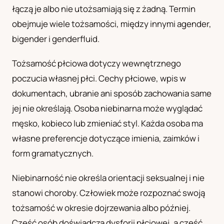
łączą je albo nie utożsamiają się z żadną. Termin
UA
obejmuje wiele tożsamości, między innymi agender,
Українська
bigender i genderfluid.
Tożsamość płciowa dotyczy wewnętrznego
poczucia własnej płci. Cechy płciowe, wpis w
dokumentach, ubranie ani sposób zachowania same
jej nie określają. Osoba niebinarna może wyglądać
męsko, kobieco lub zmieniać styl. Każda osoba ma
własne preferencje dotyczące imienia, zaimków i
form gramatycznych.
Niebinarność nie określa orientacji seksualnej i nie
stanowi choroby. Człowiek może rozpoznać swoją
tożsamość w okresie dojrzewania albo później.
Część osób doświadcza dysforii płciowej, a część