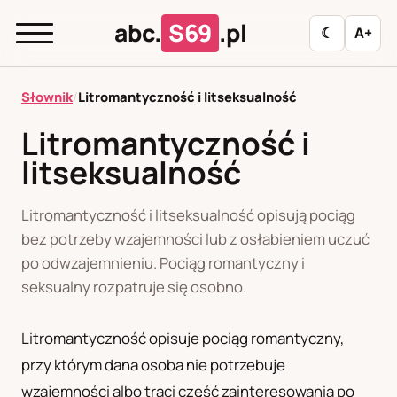
abc.
S69
.pl
☾
A+
abc.
S69
.pl
Słownik
/
Litromantyczność i litseksualność
Litromantyczność i
litseksualność
A
B
C
D
E
F
G
H
I
J
K
L
M
N
O
P
R
S
Litromantyczność i litseksualność opisują pociąg
bez potrzeby wzajemności lub z osłabieniem uczuć
T
U
W
Z
Ł
po odwzajemnieniu. Pociąg romantyczny i
seksualny rozpatruje się osobno.
Polityka redakcyjna
Litromantyczność opisuje pociąg romantyczny,
przy którym dana osoba nie potrzebuje
PL
RU
wzajemności albo traci część zainteresowania po
Polski
Русский