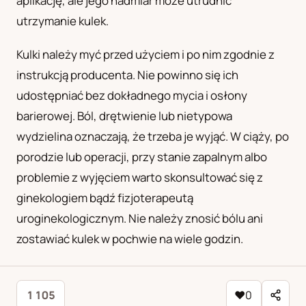
aplikację, ale jego nadmiar może utrudnić
utrzymanie kulek.
Kulki należy myć przed użyciem i po nim zgodnie z
instrukcją producenta. Nie powinno się ich
udostępniać bez dokładnego mycia i osłony
barierowej. Ból, drętwienie lub nietypowa
wydzielina oznaczają, że trzeba je wyjąć. W ciąży, po
porodzie lub operacji, przy stanie zapalnym albo
problemie z wyjęciem warto skonsultować się z
ginekologiem bądź fizjoterapeutą
uroginekologicznym. Nie należy znosić bólu ani
zostawiać kulek w pochwie na wiele godzin.
1 105
♥
0