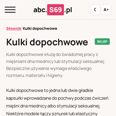
abc.
S69
.pl
☾
A+
abc.
S69
.pl
Słownik
/
Kulki dopochwowe
Kulki dopochwowe
SKLEP
A
B
C
D
E
F
G
H
I
Kulki dopochwowe służą do świadomej pracy z
J
K
L
M
N
O
P
R
S
mięśniami dna miednicy lub stymulacji seksualnej.
Bezpieczne używanie wymaga właściwego
T
U
W
Z
Ł
rozmiaru, materiału i higieny.
Kulki dopochwowe to jedna lub dwie gładkie
Polityka redakcyjna
kapsułki wprowadzane do pochwy podczas ćwiczeń
mięśni dna miednicy albo stymulacji seksualnej.
PL
RU
Niektóre modele łączy sznurek lub elastyczny
Polski
Русский