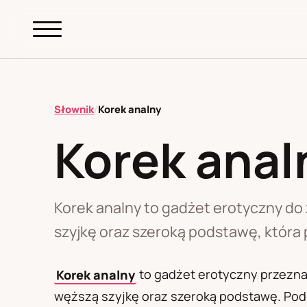
abc.
S69
.pl
Słownik
/
Korek analny
Korek anal
A
B
C
D
E
F
G
H
I
K
L
M
N
O
P
R
S
T
W
Z
Ł
Korek analny to gadżet erotyczny do
szyjkę oraz szeroką podstawę, która 
Polityka redakcyjna
Korek analny
to gadżet erotyczny przeznac
węższą szyjkę oraz szeroką podstawę. Pod