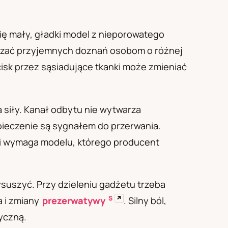
się mały, gładki model z nieporowatego
tarczać przyjemnych doznań osobom o różnej
isk przez sąsiadujące tkanki może zmieniać
 siły. Kanał odbytu nie wytwarza
 pieczenie są sygnałem do przerwania.
e i wymaga modelu, którego producent
suszyć. Przy dzieleniu gadżetu trzeba
S
↗
a i zmiany
prezerwatywy
. Silny ból,
yczną.