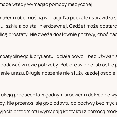
e może wtedy wymagać pomocy medycznej.
а
eriałem i obecnością wibracji. Na początek sprawdza 
konu, szkła albo stali nierdzewnej. Gadżet może dos
licę prostaty. Nie zwęża dosłownie pochwy, choć nac
atybilnego lubrykantu i działa powoli, bez używania
 dodawać w razie potrzeby. Ból, drętwienie lub ostre
nanie urazu. Długie noszenie nie służy każdej osobi
trukcją producenta łagodnym środkiem i dokładnie wy
y. Nie przenosi się go z odbytu do pochwy bez myci
wyjęcia przedmiotu wymagają kontaktu z pomocą med