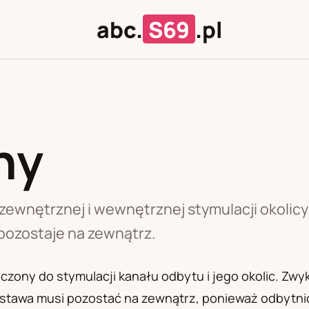
abc.
S69
.pl
ny
J
U
 zewnętrznej i wewnętrznej stymulacji okoli
pozostaje na zewnątrz.
zony do stymulacji kanału odbytu i jego okolic. Zwy
stawa musi pozostać na zewnątrz, ponieważ odbytn