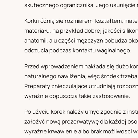
PL
RU
UA
skutecznego ogranicznika. Jego usunięci
Polski
Русский
Українськ
Korki różnią się rozmiarem, kształtem, mat
materiału, na przykład dobrej jakości sili
anatomii, a u części mężczyzn pobudza oko
odczucia podczas kontaktu waginalnego.
Przed wprowadzeniem nakłada się dużo komp
naturalnego nawilżenia, więc środek trzeba
Preparaty znieczulające utrudniają rozpoz
wyraźnie dopuszcza takie zastosowanie.
Po użyciu korek należy umyć zgodnie z ins
założyć nową prezerwatywę dla każdej osob
wyraźne krwawienie albo brak możliwości 