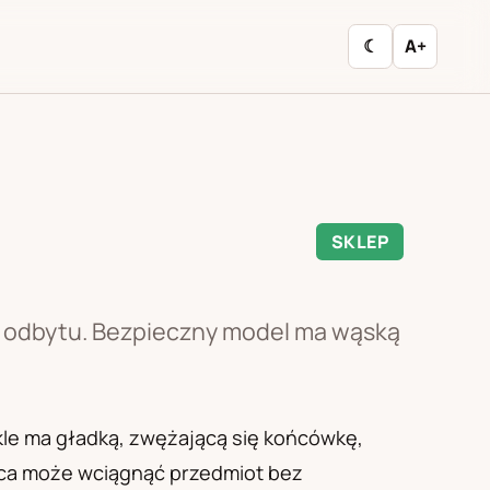
☾
A+
SKLEP
cy odbytu. Bezpieczny model ma wąską
kle ma gładką, zwężającą się końcówkę,
ica może wciągnąć przedmiot bez