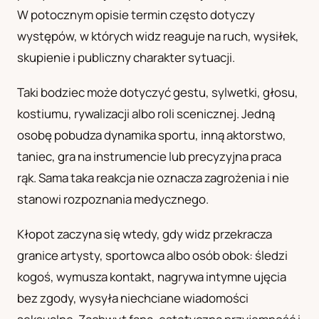
W potocznym opisie termin często dotyczy
UA
występów, w których widz reaguje na ruch, wysiłek,
Українська
skupienie i publiczny charakter sytuacji.
Taki bodziec może dotyczyć gestu, sylwetki, głosu,
kostiumu, rywalizacji albo roli scenicznej. Jedną
osobę pobudza dynamika sportu, inną aktorstwo,
taniec, gra na instrumencie lub precyzyjna praca
rąk. Sama taka reakcja nie oznacza zagrożenia i nie
stanowi rozpoznania medycznego.
Kłopot zaczyna się wtedy, gdy widz przekracza
granice artysty, sportowca albo osób obok: śledzi
kogoś, wymusza kontakt, nagrywa intymne ujęcia
bez zgody, wysyła niechciane wiadomości