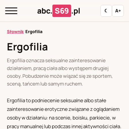
abc.
S69
.pl
☾
A+
abc.
S69
.pl
Słownik
/
Ergofilia
Ergofilia
A
B
C
D
E
F
G
H
I
Ergofilia oznacza seksualne zainteresowanie
J
K
L
M
N
O
P
R
S
działaniem, pracą ciała albo występem drugiej
osoby. Pobudzenie może wiązać się ze sportem,
T
U
W
Z
Ł
sceną, tańcem lub samym ruchem.
Ergofilia to podniecenie seksualne albo stałe
Polityka redakcyjna
zainteresowanie erotyczne związane z oglądaniem
osoby w działaniu: na scenie, boisku, parkiecie, w
PL
RU
pracy manualnej lub podczas innej aktywności ciała.
Polski
Русский