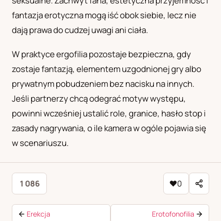
seksualne. Zachwyt fana, estetyczna przyjemność i
fantazja erotyczna mogą iść obok siebie, lecz nie
dają prawa do cudzej uwagi ani ciała.
W praktyce ergofilia pozostaje bezpieczna, gdy
zostaje fantazją, elementem uzgodnionej gry albo
prywatnym pobudzeniem bez nacisku na innych.
Jeśli partnerzy chcą odegrać motyw występu,
powinni wcześniej ustalić role, granice, hasło stop i
zasady nagrywania, o ile kamera w ogóle pojawia się
w scenariuszu.
1 086
♥
0
Erekcja
Erotofonofilia