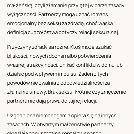
małżeńską, czyli złamanie przyjętej w parze zasady
UA
wyłączności. Partnerzy mogą uznać romans
Українська
emocjonalny bez seksu za zdradę, choć wąska
definicja cudzołóstwa dotyczy relacji seksualnej.
Przyczyny zdrady są różne. Ktoś może szukać
bliskości, nowych doznań albo potwierdzenia
własnej atrakcyjności, unikać konfliktu w domu lub
działać pod wpływem impulsu. Żaden z tych
powodów nie zwalnia z odpowiedzialności za
złamanie umowy. Brak seksu, kłótnie czy zmęczenie
partnera nie dają prawa do tajnej relacji.
Uzgodniona niemonogamia opiera się na innych
zasadach. W otwartym małżeństwie partnerzy
określają dopuszczalne kontakty, sposób