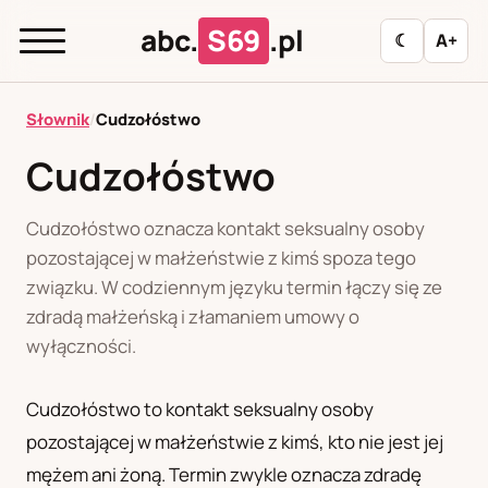
abc.
S69
.pl
☾
A+
abc.
S69
.pl
Słownik
/
Cudzołóstwo
Cudzołóstwo
A
B
C
D
E
F
G
H
I
Cudzołóstwo oznacza kontakt seksualny osoby
J
K
L
M
N
O
P
R
S
pozostającej w małżeństwie z kimś spoza tego
związku. W codziennym języku termin łączy się ze
T
U
W
Z
Ł
zdradą małżeńską i złamaniem umowy o
wyłączności.
Polityka redakcyjna
Cudzołóstwo to kontakt seksualny osoby
pozostającej w małżeństwie z kimś, kto nie jest jej
PL
RU
mężem ani żoną. Termin zwykle oznacza zdradę
Polski
Русский