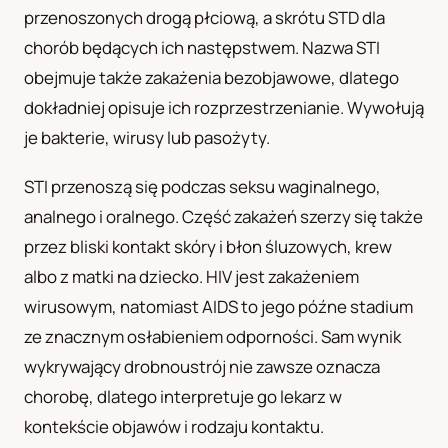
przenoszonych drogą płciową, a skrótu STD dla
UA
chorób będących ich następstwem. Nazwa STI
Українська
obejmuje także zakażenia bezobjawowe, dlatego
dokładniej opisuje ich rozprzestrzenianie. Wywołują
je bakterie, wirusy lub pasożyty.
STI przenoszą się podczas seksu waginalnego,
analnego i oralnego. Część zakażeń szerzy się także
przez bliski kontakt skóry i błon śluzowych, krew
albo z matki na dziecko. HIV jest zakażeniem
wirusowym, natomiast AIDS to jego późne stadium
ze znacznym osłabieniem odporności. Sam wynik
wykrywający drobnoustrój nie zawsze oznacza
chorobę, dlatego interpretuje go lekarz w
kontekście objawów i rodzaju kontaktu.