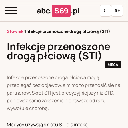
abc.
S69
.pl
☾
A+
abc.
S69
.pl
Słownik
/
Infekcje przenoszone drogą płciową (STI)
Infekcje przenoszone
drogą płciową (STI)
A
B
C
D
E
F
G
H
I
MEGA
J
K
L
M
N
O
P
R
S
Infekcje przenoszone drogą płciową mogą
T
U
W
Z
Ł
przebiegać bez objawów, a mimo to przenosić się na
partnerów. Skrót STI jest precyzyjniejszy niż STD,
Polityka redakcyjna
ponieważ samo zakażenie nie zawsze od razu
wywołuje chorobę.
PL
RU
Medycy używają skrótu STI dla infekcji
Polski
Русский