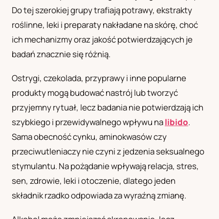
Do tej szerokiej grupy trafiają potrawy, ekstrakty
UA
roślinne, leki i preparaty nakładane na skórę, choć
Українська
ich mechanizmy oraz jakość potwierdzających je
badań znacznie się różnią.
Ostrygi, czekolada, przyprawy i inne popularne
produkty mogą budować nastrój lub tworzyć
przyjemny rytuał, lecz badania nie potwierdzają ich
szybkiego i przewidywalnego wpływu na
libido
.
Sama obecność cynku, aminokwasów czy
przeciwutleniaczy nie czyni z jedzenia seksualnego
stymulantu. Na pożądanie wpływają relacja, stres,
sen, zdrowie, leki i otoczenie, dlatego jeden
składnik rzadko odpowiada za wyraźną zmianę.