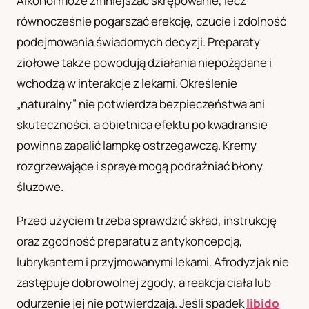
Alkohol może zmniejszać skrępowanie, lecz
równocześnie pogarszać erekcję, czucie i zdolność
podejmowania świadomych decyzji. Preparaty
ziołowe także powodują działania niepożądane i
wchodzą w interakcje z lekami. Określenie
„naturalny” nie potwierdza bezpieczeństwa ani
skuteczności, a obietnica efektu po kwadransie
powinna zapalić lampkę ostrzegawczą. Kremy
rozgrzewające i spraye mogą podrażniać błony
śluzowe.
Przed użyciem trzeba sprawdzić skład, instrukcję
oraz zgodność preparatu z antykoncepcją,
lubrykantem i przyjmowanymi lekami. Afrodyzjak nie
zastępuje dobrowolnej zgody, a reakcja ciała lub
odurzenie jej nie potwierdzają. Jeśli spadek
libido