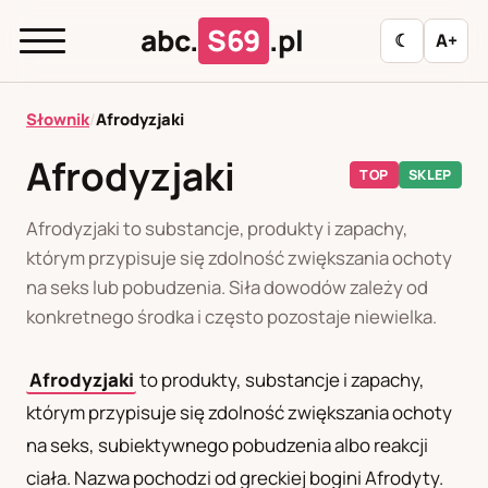
abc.
S69
.pl
☾
A+
abc.
S69
.pl
Słownik
/
Afrodyzjaki
Afrodyzjaki
TOP
SKLEP
A
B
C
D
E
F
G
H
I
Afrodyzjaki to substancje, produkty i zapachy,
J
K
L
M
N
O
P
R
S
którym przypisuje się zdolność zwiększania ochoty
na seks lub pobudzenia. Siła dowodów zależy od
T
U
W
Z
Ł
konkretnego środka i często pozostaje niewielka.
Afrodyzjaki
to produkty, substancje i zapachy,
Polityka redakcyjna
którym przypisuje się zdolność zwiększania ochoty
na seks, subiektywnego pobudzenia albo reakcji
PL
RU
ciała. Nazwa pochodzi od greckiej bogini Afrodyty.
Polski
Русский