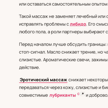
PL
RU
UA
или оставаться самостоятельным опытом
Polski
Русский
Українськ
Такой массаж не заменяет лечебный или 
исправлять проблемы с
либидо
. Его смы
любого пола, а роли партнеры выбирают 
Перед началом лучше обсудить границы: к
стоп-сигнал. Масло снижает трение, но 
слизистые. Ароматические свечи, зажимы
действие.
Эротический массаж
снижает некоторые
передаваться через кожу, слизистые и би
С
↗
совместимые
лубриканты
и доброво