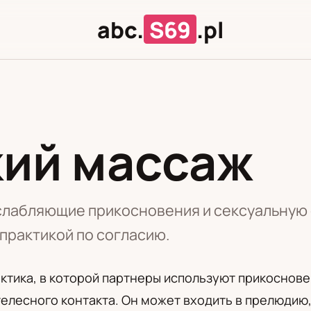
abc.
S69
.pl
ий массаж
Л
Ц
слабляющие прикосновения и сексуальную 
практикой по согласию.
актика, в которой партнеры используют прикоснове
телесного контакта. Он может входить в прелюдию