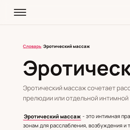
abc.
S69
.pl
Словарь
/
Эротический массаж
Эротическ
T
А
Б
В
Г
Д
З
И
К
М
Н
О
П
Р
С
Т
У
Ф
Ш
Э
Эротический массаж сочетает рас
прелюдии или отдельной интимной 
Редакционная политика
Эротический массаж
- это интимная пр
зонам для расслабления, возбуждения и 