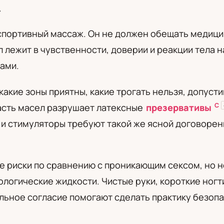
.
а
спортивный массаж. Он не должен обещать медицин
сл лежит в чувственности, доверии и реакции тела 
сами.
акие зоны приятны, какие трогать нельзя, допусти
С
часть масел разрушает латексные
презервативы
 и стимуляторы требуют такой же ясной договорен
 риски по сравнению с проникающим сексом, но н
ологические жидкости. Чистые руки, короткие ног
льное согласие помогают сделать практику безопа