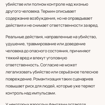
убийстве или полном контроле над жизнью
UA
другого человека. Термин описывает
Українська
содержание возбуждения, но не оправдывает
действия и не снимает ответственности за вред.
Реальные действия, направленные на убийство,
удушение, травмирование или доведение
человека до опасного состояния, причиняют
тяжкий вред и влекут уголовную
ответственность. Согласие не может
легализовать убийство или серьёзное телесное
повреждение. Романтизация таких сценариев
повышает риск для людей, которые уже теряют
контроль над импульсами.
У некоторых взрослых фантазии остаются