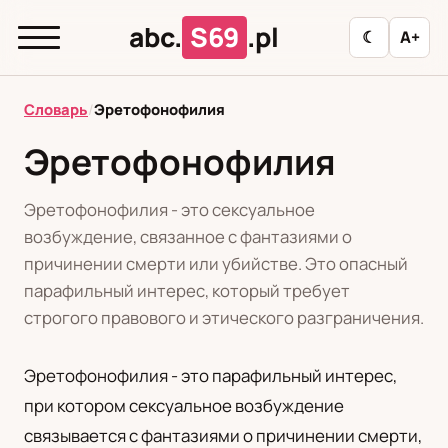
abc.
S69
.pl
☾
A+
abc.
S69
.pl
Словарь
/
Эретофонофилия
Эретофонофилия
T
А
Б
В
Г
Д
З
И
К
Эретофонофилия - это сексуальное
Л
М
Н
О
П
Р
С
Т
У
возбуждение, связанное с фантазиями о
причинении смерти или убийстве. Это опасный
Ф
Ц
Ш
Э
парафильный интерес, который требует
строгого правового и этического разграничения.
Редакционная политика
Эретофонофилия - это парафильный интерес,
при котором сексуальное возбуждение
PL
RU
связывается с фантазиями о причинении смерти,
Polski
Русский