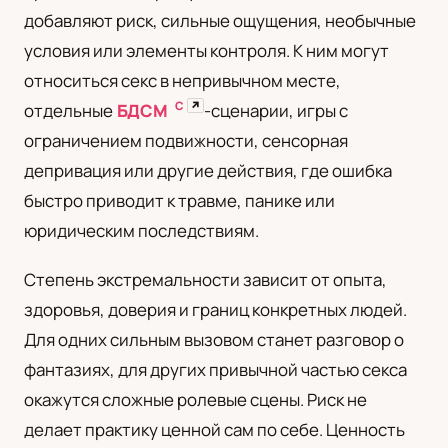
добавляют риск, сильные ощущения, необычные
UA
условия или элементы контроля. К ним могут
Українська
относиться секс в непривычном месте,
С
↗
отдельные
БДСМ
-сценарии, игры с
ограничением подвижности, сенсорная
депривация или другие действия, где ошибка
быстро приводит к травме, панике или
юридическим последствиям.
Степень экстремальности зависит от опыта,
здоровья, доверия и границ конкретных людей.
Для одних сильным вызовом станет разговор о
фантазиях, для других привычной частью секса
окажутся сложные ролевые сцены. Риск не
делает практику ценной сам по себе. Ценность