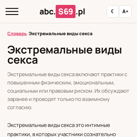
abc.
S69
.pl
☾
A+
abc.
S69
.pl
Словарь
/
Экстремальные виды секса
Экстремальные виды
секса
T
А
Б
В
Г
Д
З
И
К
Л
М
Н
О
П
Р
С
Т
У
Экстремальные виды секса включают практики с
повышенным физическим, эмоциональным,
Ф
Ц
Ш
Э
социальным или правовым риском. Их обсуждают
заранее и проводят только по взаимному
Редакционная политика
согласию.
Экстремальные виды секса это интимные
PL
RU
практики, в которых участники сознательно
Polski
Русский