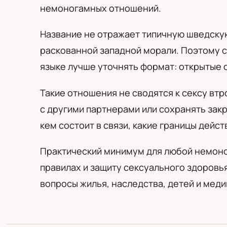
PL
RU
UA
немоногамных отношений.
Polski
Русский
Українськ
Название не отражает типичную шведскую
раскованной западной морали. Поэтому с
языке лучше уточнять формат: открытые 
Такие отношения не сводятся к сексу втр
с другими партнерами или сохранять закр
кем состоит в связи, какие границы дейст
Практический минимум для любой немоног
правилах и защиту сексуального здоровья
вопросы жилья, наследства, детей и мед