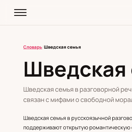
abc.
S69
.pl
Словарь
/
Шведская семья
Шведская
T
А
Б
В
Г
Д
З
И
К
М
Н
О
П
Р
С
Т
У
Ф
Ш
Э
Шведская семья в разговорной реч
связан с мифами о свободной морал
Редакционная политика
Шведская семья в русскоязычной разгово
поддерживают открытую романтическую с