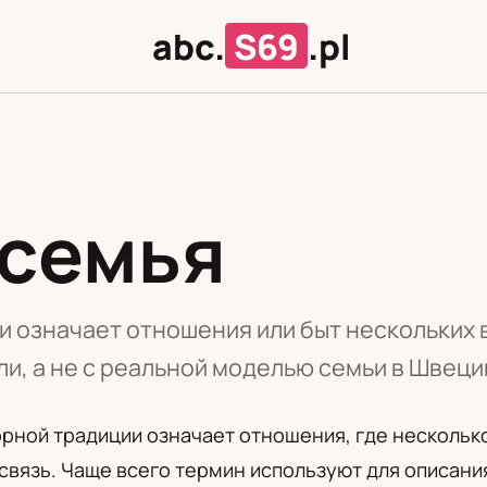
abc.
S69
.pl
 семья
Л
Ц
и означает отношения или быт нескольких 
и, а не с реальной моделью семьи в Швеци
рной традиции означает отношения, где несколько
вязь. Чаще всего термин используют для описани