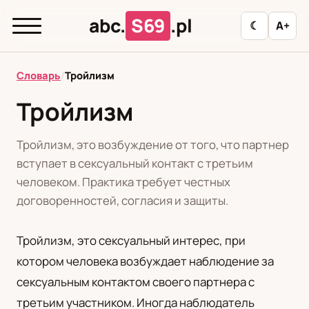
abc.
S69
.pl
☾
A+
abc.
S69
.pl
Словарь
/
Тройлизм
Тройлизм
T
А
Б
В
Г
Д
З
И
К
Тройлизм, это возбуждение от того, что партнер
Л
М
Н
О
П
Р
С
Т
У
вступает в сексуальный контакт с третьим
человеком. Практика требует честных
Ф
Ц
Ш
Э
договоренностей, согласия и защиты.
Тройлизм, это сексуальный интерес, при
Редакционная политика
котором человека возбуждает наблюдение за
сексуальным контактом своего партнера с
PL
RU
третьим участником. Иногда наблюдатель
Polski
Русский