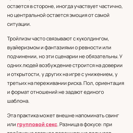
остается в стороне, иногда участвует частично,
UA
но центральной остается эмоция от самой
Українська
ситуации.
Тройлизм часто связывают с куколдингом,
вуайеризмом и фантазиями о ревности или
подчинении, но эти сценарии не обязательны. У
одних людей возбуждение строится на доверии
и открытости, у других на игре с унижением, у
третьих на переживании риска. Пол, ориентация
и формат отношений не задают единого
шаблона.
Эта практика может внешне напоминать свинг
или
групповой секс
. Разница в фокусе: при