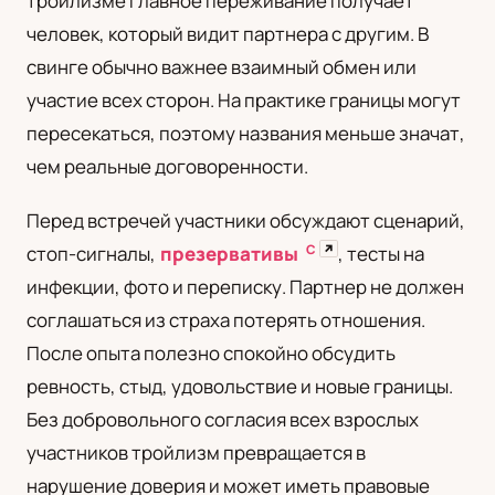
тройлизме главное переживание получает
человек, который видит партнера с другим. В
свинге обычно важнее взаимный обмен или
участие всех сторон. На практике границы могут
пересекаться, поэтому названия меньше значат,
чем реальные договоренности.
Перед встречей участники обсуждают сценарий,
С
↗
стоп-сигналы,
презервативы
, тесты на
инфекции, фото и переписку. Партнер не должен
соглашаться из страха потерять отношения.
После опыта полезно спокойно обсудить
ревность, стыд, удовольствие и новые границы.
Без добровольного согласия всех взрослых
участников тройлизм превращается в
нарушение доверия и может иметь правовые