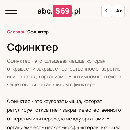
abc.
S69
.pl
☾
A+
abc.
S69
.pl
Словарь
/
Сфинктер
Сфинктер
T
А
Б
В
Г
Д
З
И
К
Сфинктер - это кольцевая мышца, которая
Л
М
Н
О
П
Р
С
Т
У
открывает и закрывает естественное отверстие
или переход в организме. В интимном контексте
Ф
Ц
Ш
Э
чаще говорят об анальном сфинктере.
Сфинктер - это круговая мышца, которая
Редакционная политика
регулирует открытие и закрытие естественного
отверстия или перехода между органами. В
PL
RU
организме есть несколько сфинктеров, включая
Polski
Русский