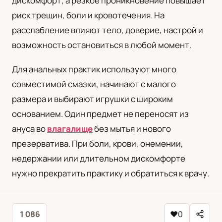
дискомфорт, а резкое проникновение повышает
риск трещин, боли и кровотечения. На
расслабление влияют тело, доверие, настрой и
возможность остановиться в любой момент.
Для анальных практик используют много
совместимой смазки, начинают с малого
размера и выбирают игрушки с широким
основанием. Один предмет не переносят из
ануса во
влагалище
без мытья и нового
презерватива. При боли, крови, онемении,
недержании или длительном дискомфорте
нужно прекратить практику и обратиться к врачу.
1 086
♥
0