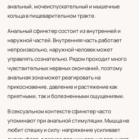
анальный, мочеиспускательный и мышечные
UA
кольца в пищеварительном тракте.
Українська
Анальный сфинктер состоит из внутренней и
наружной частей. Внутренняя часть работает
непроизвольно, наружной человек может
управлять сознательно. Рядом проходит много
чувствительных нервных окончаний, поэтому
анальная зона может реагировать на
прикосновение, давление и растяжение как
приятными, так и болезненными ощущениями.
В сексуальном контексте сфинктер часто
упоминают при анальной стимуляции. Мышца не
любит спешку и силу: напряжение усиливает