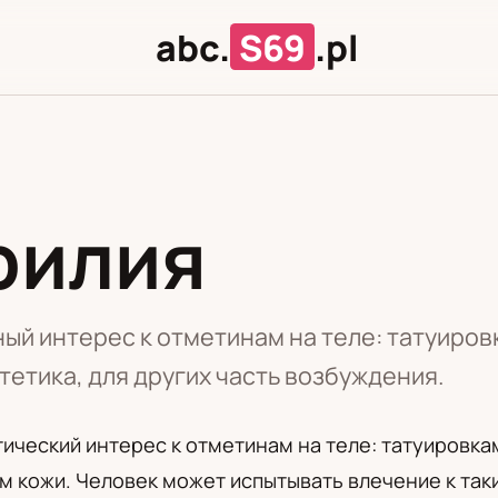
abc.
S69
.pl
филия
Л
Ц
ый интерес к отметинам на теле: татуиров
тетика, для других часть возбуждения.
ический интерес к отметинам на теле: татуировка
 кожи. Человек может испытывать влечение к таки