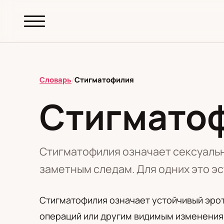
abc.
S69
.pl
Словарь
/
Стигматофилия
Стигмато
T
А
Б
В
Г
Д
З
И
К
М
Н
О
П
Р
С
Т
У
Ф
Ш
Э
Стигматофилия означает сексуальн
заметным следам. Для одних это эс
Редакционная политика
Стигматофилия означает устойчивый эрот
операций или другим видимым изменениям