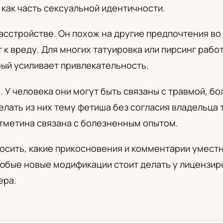
как часть сексуальной идентичности.
а
расстройстве. Он похож на другие предпочтения во
к вреду. Для многих татуировка или пирсинг работ
ый усиливает привлекательность.
У человека они могут быть связаны с травмой, бо
лать из них тему фетиша без согласия владельца 
тметина связана с болезненным опытом.
осить, какие прикосновения и комментарии уместн
Любые новые модификации стоит делать у лицензи
ера.