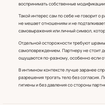
PL
RU
UA
воспринимать собственные модификации 
Polski
Русский
Українськ
Такой интерес сам по себе не говорит о 
не мешает отношениям и не подталкивает 
самовыражения или личный символ, котор
Отдельной осторожности требуют шрамы. 
самоповреждением. Партнеру не стоит де
ощущаются по-разному, особенно если о
В интимном контексте лучше заранее спр
разрешения трогать тело без согласия. 
гигиены и без давления со стороны партн