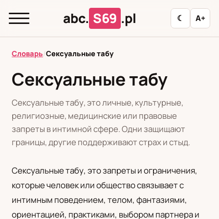
abc.
S69
.pl
☾
A+
abc.
S69
.pl
Словарь
/
Сексуальные табу
Сексуальные табу
T
А
Б
В
Г
Д
З
И
К
Сексуальные табу, это личные, культурные,
Л
М
Н
О
П
Р
С
Т
У
религиозные, медицинские или правовые
запреты в интимной сфере. Одни защищают
Ф
Ц
Ш
Э
границы, другие поддерживают страх и стыд.
Сексуальные табу, это запреты и ограничения,
Редакционная политика
которые человек или общество связывает с
интимным поведением, телом, фантазиями,
PL
RU
ориентацией, практиками, выбором партнера и
Polski
Русский