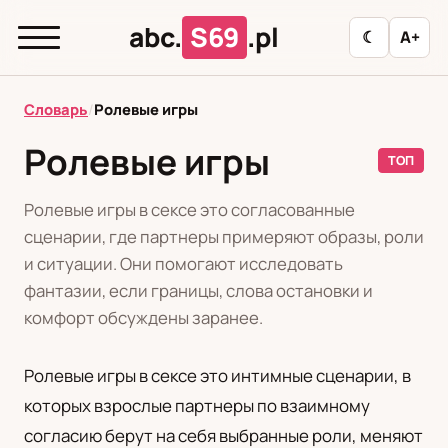
abc.
S69
.pl
☾
A+
abc.
S69
.pl
Словарь
/
Ролевые игры
Ролевые игры
ТОП
T
А
Б
В
Г
Д
З
И
К
Ролевые игры в сексе это согласованные
Л
М
Н
О
П
Р
С
Т
У
сценарии, где партнеры примеряют образы, роли
и ситуации. Они помогают исследовать
Ф
Ц
Ш
Э
фантазии, если границы, слова остановки и
комфорт обсуждены заранее.
Редакционная политика
Ролевые игры в сексе это интимные сценарии, в
которых взрослые партнеры по взаимному
PL
RU
согласию берут на себя выбранные роли, меняют
Polski
Русский