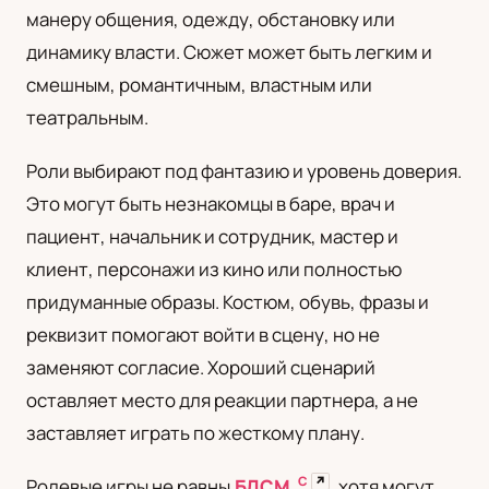
манеру общения, одежду, обстановку или
UA
динамику власти. Сюжет может быть легким и
Українська
смешным, романтичным, властным или
театральным.
Роли выбирают под фантазию и уровень доверия.
Это могут быть незнакомцы в баре, врач и
пациент, начальник и сотрудник, мастер и
клиент, персонажи из кино или полностью
придуманные образы. Костюм, обувь, фразы и
реквизит помогают войти в сцену, но не
заменяют согласие. Хороший сценарий
оставляет место для реакции партнера, а не
заставляет играть по жесткому плану.
С
↗
Ролевые игры не равны
БДСМ
, хотя могут