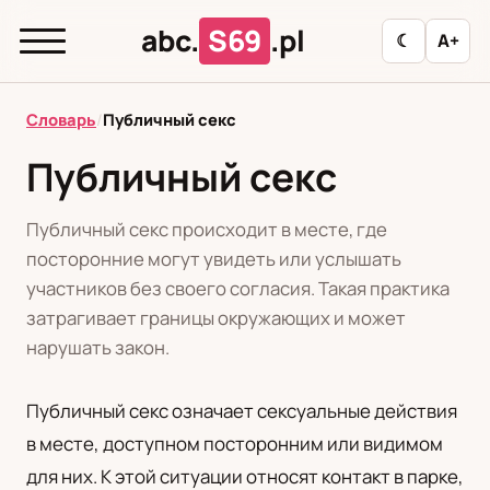
abc.
S69
.pl
☾
A+
abc.
S69
.pl
Словарь
/
Публичный секс
Публичный секс
T
А
Б
В
Г
Д
З
И
К
Публичный секс происходит в месте, где
Л
М
Н
О
П
Р
С
Т
У
посторонние могут увидеть или услышать
участников без своего согласия. Такая практика
Ф
Ц
Ш
Э
затрагивает границы окружающих и может
нарушать закон.
Редакционная политика
Публичный секс означает сексуальные действия
в месте, доступном посторонним или видимом
PL
RU
для них. К этой ситуации относят контакт в парке,
Polski
Русский