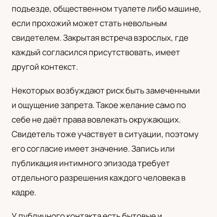
подъезде, общественном туалете либо машине,
UA
если прохожий может стать невольным
Українська
свидетелем. Закрытая встреча взрослых, где
каждый согласился присутствовать, имеет
другой контекст.
Некоторых возбуждают риск быть замеченными
и ощущение запрета. Такое желание само по
себе не даёт права вовлекать окружающих.
Свидетель тоже участвует в ситуации, поэтому
его согласие имеет значение. Запись или
публикация интимного эпизода требует
отдельного разрешения каждого человека в
кадре.
У публичного контакта есть бытовые и