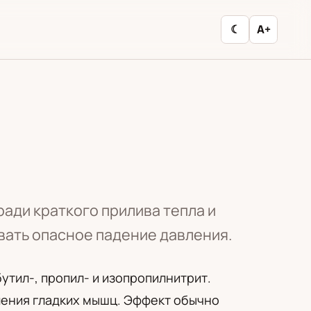
☾
A+
ади краткого прилива тепла и
вать опасное падение давления.
утил-, пропил- и изопропилнитрит.
бления гладких мышц. Эффект обычно