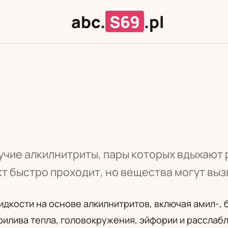
abc.
S69
.pl
Л
Ц
чие алкилнитриты, пары которых вдыхают р
т быстро проходит, но вещества могут выз
кости на основе алкилнитритов, включая амил-, б
прилива тепла, головокружения, эйфории и рассла