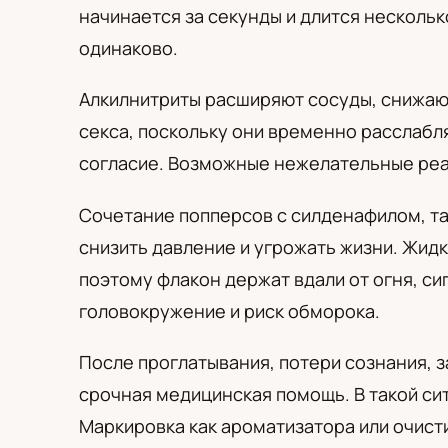
PL
RU
UA
начинается за секунды и длится нескольк
Polski
Русский
Українськ
одинаково.
Алкилнитриты расширяют сосуды, снижают
секса, поскольку они временно расслаб
согласие. Возможные нежелательные реа
Сочетание попперсов с силденафилом, т
снизить давление и угрожать жизни. Жидк
поэтому флакон держат вдали от огня, си
головокружение и риск обморока.
После проглатывания, потери сознания, 
срочная медицинская помощь. В такой сит
Маркировка как ароматизатора или очист