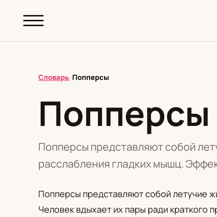
abc.
S69
.pl
Словарь
/
Попперсы
Попперсы
T
А
Б
В
Г
Д
З
И
К
М
Н
О
П
Р
С
Т
У
Ф
Ш
Э
Попперсы представляют собой лету
расслабления гладких мышц. Эффек
Редакционная политика
Попперсы представляют собой летучие жид
Человек вдыхает их пары ради краткого 