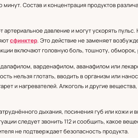
о минут. Состав и концентрация продуктов различ
а
 артериальное давление и могут ускорять пульс.
ляют
сфинктер
. Это действие не заменяет возбужд
кции включают головную боль, тошноту, обморок,
адалафилом, варденафилом, аванафилом или лека
ость нельзя глотать, вводить в организм или нанос
гарет и нагревателей. Алкоголь и другие вещества
затруднённого дыхания, посинения губ или кожи и
уации следует звонить 112 и сообщить, какое веще
ителя не подтверждает безопасность продукта.