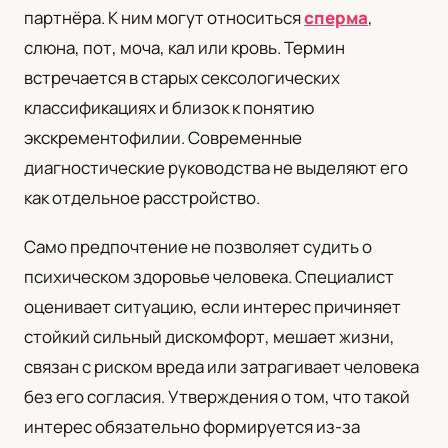
партнёра. К ним могут относиться
сперма
,
UA
слюна, пот, моча, кал или кровь. Термин
Українська
встречается в старых сексологических
классификациях и близок к понятию
экскрементофилии. Современные
диагностические руководства не выделяют его
как отдельное расстройство.
Само предпочтение не позволяет судить о
психическом здоровье человека. Специалист
оценивает ситуацию, если интерес причиняет
стойкий сильный дискомфорт, мешает жизни,
связан с риском вреда или затрагивает человека
без его согласия. Утверждения о том, что такой
интерес обязательно формируется из-за