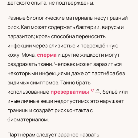
детского опыта, не подтверждены.
Разные биологические материалы несут разный
риск. Кал может содержать бактерии, вирусы и
паразитов; кровь способна переносить
инфекции через слизистые и повреждённую
кожу. Моча,
сперма
и другие жидкости могут
раздражать ткани. Человек может заразиться
некоторыми инфекциями даже от партнёра без
видимых симптомов. Тайно брать
С
↗
использованные
презервативы
, бельё или
иные личные вещи недопустимо: это нарушает
границы и создаёт риск контакта с
биоматериалом.
Партнёрам следует заранее назвать