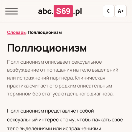
abc.
S69
.pl
☾
A+
abc.
S69
.pl
Словарь
/
Поллюционизм
Поллюционизм
T
А
Б
В
Г
Д
З
И
К
Поллюционизм описывает сексуальное
Л
М
Н
О
П
Р
С
Т
У
возбуждение от попадания на тело выделений
или испражнений партнёра. Клиническая
Ф
Ц
Ш
Э
практика считает его редким описательным
термином без статуса отдельного диагноза.
Редакционная политика
Поллюционизм представляет собой
сексуальный интерес к тому, чтобы пачкать своё
PL
RU
тело выделениями или испражнениями
Polski
Русский