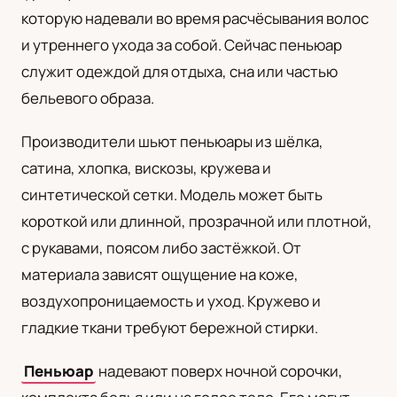
которую надевали во время расчёсывания волос
UA
и утреннего ухода за собой. Сейчас пеньюар
Українська
служит одеждой для отдыха, сна или частью
бельевого образа.
Производители шьют пеньюары из шёлка,
сатина, хлопка, вискозы, кружева и
синтетической сетки. Модель может быть
короткой или длинной, прозрачной или плотной,
с рукавами, поясом либо застёжкой. От
материала зависят ощущение на коже,
воздухопроницаемость и уход. Кружево и
гладкие ткани требуют бережной стирки.
Пеньюар
надевают поверх ночной сорочки,