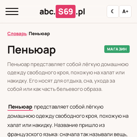
abc.
S69
.pl
☾
A+
abc.
S69
.pl
Словарь
/
Пеньюар
Пеньюар
МАГАЗИН
T
А
Б
В
Г
Д
З
И
К
Пеньюар представляет собой лёгкую домашнюю
Л
М
Н
О
П
Р
С
Т
У
одежду свободного кроя, похожую на халат или
накидку. Его носят для отдыха, сна, ухода за
Ф
Ц
Ш
Э
собой или как часть бельевого образа.
Пеньюар
представляет собой лёгкую
Редакционная политика
домашнюю одежду свободного кроя, похожую на
халат или накидку. Название пришло из
PL
RU
французского языка: сначала так называли вещь,
Polski
Русский