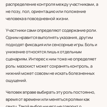
распределение контроля между участниками, а
UA
не позу, пол, ориентацию или положение
Українська
человека в повседневной жизни.
Участники сами определяют содержание роли.
Одним нравится выполнять указания, другим
подходят фиксация или сенсорные игры. Боль и
унижение относятся лишь к отдельным
сценариям. Интерес к ним тоже не определяет
роль: мазохист может сохранять контроль, а
нижний может совсем не искать болезненных
ощущений.
Человек вправе выбирать эту роль постоянно,
время от времени или меняться ролями как
свитч. Такой выбор ничего не говорит о