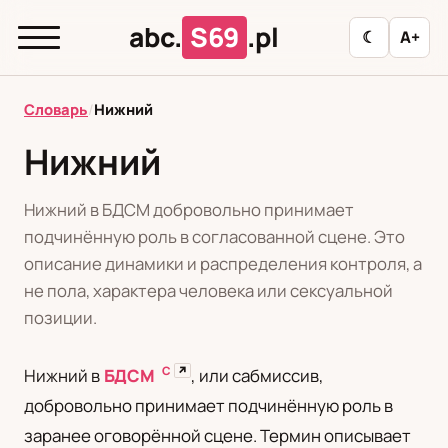
abc.
S69
.pl
☾
A+
abc.
S69
.pl
Словарь
/
Нижний
Нижний
T
А
Б
В
Г
Д
З
И
К
Нижний в БДСМ добровольно принимает
Л
М
Н
О
П
Р
С
Т
У
подчинённую роль в согласованной сцене. Это
описание динамики и распределения контроля, а
Ф
Ц
Ш
Э
не пола, характера человека или сексуальной
позиции.
Редакционная политика
С
↗
Нижний в
БДСМ
, или сабмиссив,
добровольно принимает подчинённую роль в
PL
RU
заранее оговорённой сцене. Термин описывает
Polski
Русский