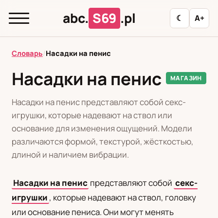
abc.
S69
.pl
☾
A+
abc.
S69
.pl
Словарь
/
Насадки на пенис
Насадки на пенис
МАГАЗИН
T
А
Б
В
Г
Д
З
И
К
Насадки на пенис представляют собой секс-
Л
М
Н
О
П
Р
С
Т
У
игрушки, которые надевают на ствол или
основание для изменения ощущений. Модели
Ф
Ц
Ш
Э
различаются формой, текстурой, жёсткостью,
длиной и наличием вибрации.
Редакционная политика
Насадки на пенис
представляют собой
секс-
игрушки
, которые надевают на ствол, головку
PL
RU
или основание пениса. Они могут менять
Polski
Русский