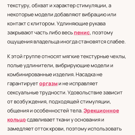
текстуру, обхват и характер стимуляции, а
UA
некоторые модели добавляют вибрацию или
Українська
контакт с клитором. Удлиняющие рукава
закрывают часть либо весь
пенис
, поэтому
ощущения владельца иногда становятся слабее.
К этой группе относят мягкие текстурные чехлы,
полые удлинители, вибрирующие модели и
комбинированные изделия. Насадка не
гарантирует
оргазм
и не исправляет
сексуальные трудности. Удовольствие зависит
от возбуждения, подходящей стимуляции,
общения и особенностей тела.
Эрекционное
кольцо
сдавливает ткани у основания и
замедляет отток крови, поэтому использовать