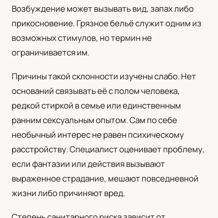
Возбуждение может вызывать вид, запах либо
UA
прикосновение. Грязное бельё служит одним из
Українська
возможных стимулов, но термин не
ограничивается им.
Причины такой склонности изучены слабо. Нет
оснований связывать её с полом человека,
редкой стиркой в семье или единственным
ранним сексуальным опытом. Сам по себе
необычный интерес не равен психическому
расстройству. Специалист оценивает проблему,
если фантазии или действия вызывают
выраженное страдание, мешают повседневной
жизни либо причиняют вред.
Степень санитарного риска зависит от