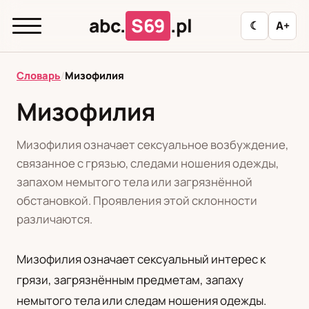
abc.
S69
.pl
☾
A+
abc.
S69
.pl
Словарь
/
Мизофилия
Мизофилия
T
А
Б
В
Г
Д
З
И
К
Мизофилия означает сексуальное возбуждение,
Л
М
Н
О
П
Р
С
Т
У
связанное с грязью, следами ношения одежды,
запахом немытого тела или загрязнённой
Ф
Ц
Ш
Э
обстановкой. Проявления этой склонности
различаются.
Редакционная политика
Мизофилия означает сексуальный интерес к
грязи, загрязнённым предметам, запаху
PL
RU
немытого тела или следам ношения одежды.
Polski
Русский