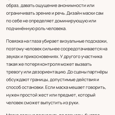
образ, давать ощущение анонимности или
UA
ограничивать зрение и речь. Дизайн маски сам
Українська
по себе не определяет доминирующую или
подчинённую роль человека.
Повязка на глаза убирает визуальные подсказки,
поэтому человек сильнее сосредотачивается на
звуках и прикосновениях. У другого участника
такая же потеря контроля может вызвать
тревогу или дезориентацию. До сцены партнёры
обсуждают границы, допустимые действия и
способ остановки. Если маска мешает говорить,
нужен простой жест или предмет, который
человек сможет выпустить из руки.