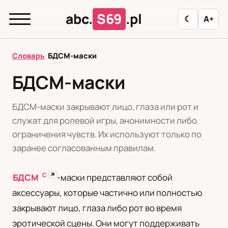
abc.
S69
.pl
☾
A+
abc.
S69
.pl
Словарь
/
БДСМ-маски
БДСМ-маски
T
А
Б
В
Г
Д
З
И
К
БДСМ-маски закрывают лицо, глаза или рот и
Л
М
Н
О
П
Р
С
Т
У
служат для ролевой игры, анонимности либо
ограничения чувств. Их используют только по
Ф
Ц
Ш
Э
заранее согласованным правилам.
С
↗
БДСМ
-маски представляют собой
Редакционная политика
аксессуары, которые частично или полностью
закрывают лицо, глаза либо рот во время
PL
RU
эротической сцены. Они могут поддерживать
Polski
Русский