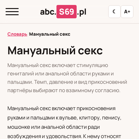
abc.
S69
.pl
☾
A+
abc.
S69
.pl
Словарь
/
Мануальный секс
Мануальный секс
T
А
Б
В
Г
Д
З
И
К
Мануальный секс включает стимуляцию
Л
М
Н
О
П
Р
С
Т
У
гениталий или анальной области руками и
пальцами. Темп, давление и вид прикосновений
Ф
Ц
Ш
Э
партнёры выбирают по взаимному согласию.
Мануальный секс включает прикосновения
Редакционная политика
руками и пальцами к вульве, клитору, пенису,
мошонке или анальной области ради
PL
RU
возбуждения и удовольствия. К нему относят
Polski
Русский