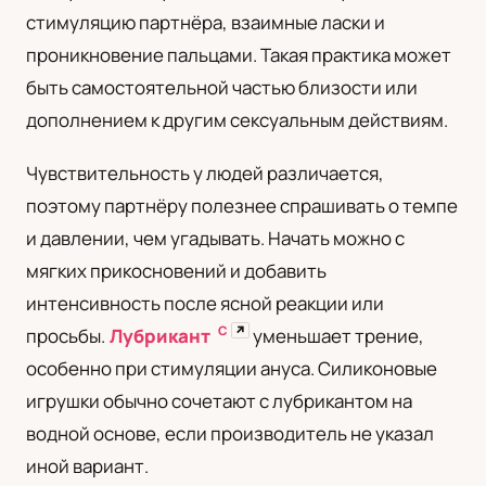
стимуляцию партнёра, взаимные ласки и
UA
проникновение пальцами. Такая практика может
Українська
быть самостоятельной частью близости или
дополнением к другим сексуальным действиям.
Чувствительность у людей различается,
поэтому партнёру полезнее спрашивать о темпе
и давлении, чем угадывать. Начать можно с
мягких прикосновений и добавить
интенсивность после ясной реакции или
С
↗
просьбы.
Лубрикант
уменьшает трение,
особенно при стимуляции ануса. Силиконовые
игрушки обычно сочетают с лубрикантом на
водной основе, если производитель не указал
иной вариант.