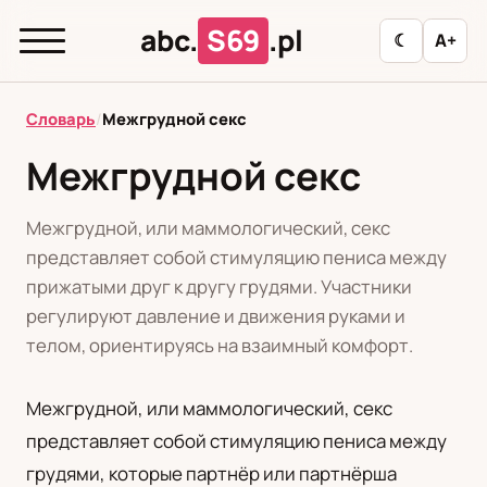
abc.
S69
.pl
☾
A+
abc.
S69
.pl
Словарь
/
Межгрудной секс
Межгрудной секс
T
А
Б
В
Г
Д
З
И
К
Межгрудной, или маммологический, секс
Л
М
Н
О
П
Р
С
Т
У
представляет собой стимуляцию пениса между
прижатыми друг к другу грудями. Участники
Ф
Ц
Ш
Э
регулируют давление и движения руками и
телом, ориентируясь на взаимный комфорт.
Редакционная политика
Межгрудной, или маммологический, секс
представляет собой стимуляцию пениса между
PL
RU
грудями, которые партнёр или партнёрша
Polski
Русский