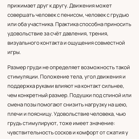
прижимает друг к другу. Движения может
UA
совершать человек с пенисом, человек с грудью
Українська
или оба участника. Практика способна приносить
удовольствие за счёт давления, трения,
визуального контакта и ощущения совместной
игры.
Размер груди не определяет возможность такой
стимуляции. Положение тела, угол движения и
поддержка руками влияют на контакт сильнее,
чем конкретный размер. Подушки под спиной или
смена позы помогают снизить нагрузку на шею,
плечи и поясницу. Удовольствие человека, чью
грудь стимулируют, тоже имеет значение:
чувствительность сосков и комфорт от сжатия у