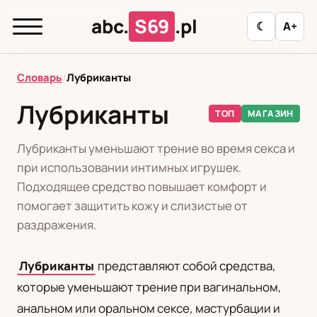
abc.
S69
.pl
☾
A+
abc.
S69
.pl
Словарь
/
Лубриканты
Лубриканты
ТОП
МАГАЗИН
T
А
Б
В
Г
Д
З
И
К
Лубриканты уменьшают трение во время секса и
Л
М
Н
О
П
Р
С
Т
У
при использовании интимных игрушек.
Подходящее средство повышает комфорт и
Ф
Ц
Ш
Э
помогает защитить кожу и слизистые от
раздражения.
Редакционная политика
Лубриканты
представляют собой средства,
которые уменьшают трение при вагинальном,
PL
RU
анальном или оральном сексе, мастурбации и
Polski
Русский