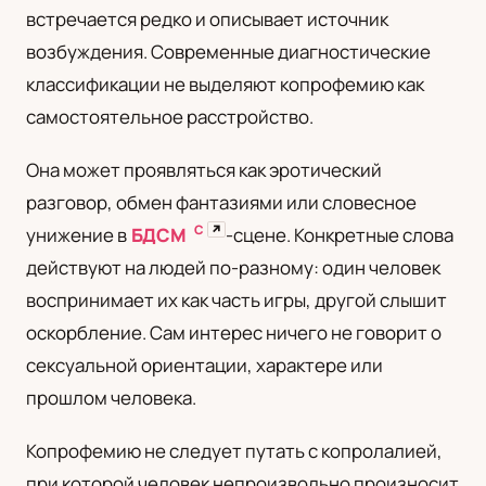
встречается редко и описывает источник
UA
возбуждения. Современные диагностические
Українська
классификации не выделяют копрофемию как
самостоятельное расстройство.
Она может проявляться как эротический
разговор, обмен фантазиями или словесное
С
↗
унижение в
БДСМ
-сцене. Конкретные слова
действуют на людей по-разному: один человек
воспринимает их как часть игры, другой слышит
оскорбление. Сам интерес ничего не говорит о
сексуальной ориентации, характере или
прошлом человека.
Копрофемию не следует путать с копролалией,
при которой человек непроизвольно произносит