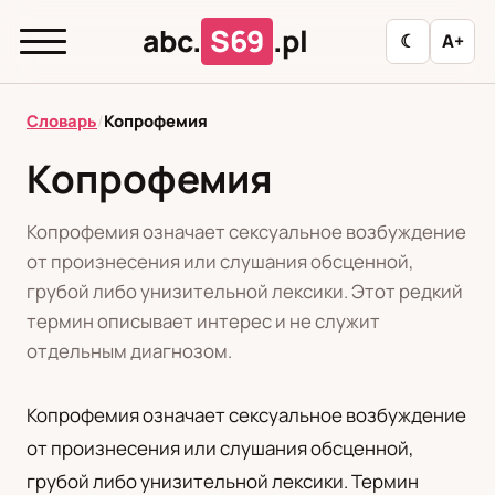
abc.
S69
.pl
☾
A+
abc.
S69
.pl
Словарь
/
Копрофемия
Копрофемия
T
А
Б
В
Г
Д
З
И
К
Копрофемия означает сексуальное возбуждение
Л
М
Н
О
П
Р
С
Т
У
от произнесения или слушания обсценной,
грубой либо унизительной лексики. Этот редкий
Ф
Ц
Ш
Э
термин описывает интерес и не служит
отдельным диагнозом.
Редакционная политика
Копрофемия означает сексуальное возбуждение
от произнесения или слушания обсценной,
PL
RU
грубой либо унизительной лексики. Термин
Polski
Русский