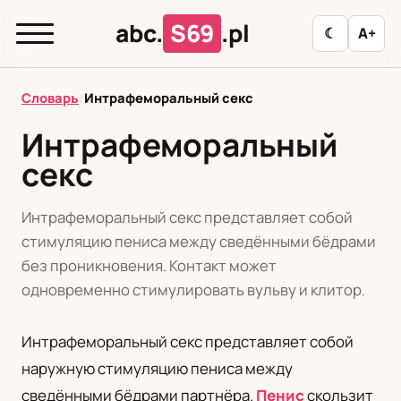
abc.
S69
.pl
☾
A+
abc.
S69
.pl
Словарь
/
Интрафеморальный секс
Интрафеморальный
секс
T
А
Б
В
Г
Д
З
И
К
Л
М
Н
О
П
Р
С
Т
У
Интрафеморальный секс представляет собой
стимуляцию пениса между сведёнными бёдрами
Ф
Ц
Ш
Э
без проникновения. Контакт может
одновременно стимулировать вульву и клитор.
Редакционная политика
Интрафеморальный секс представляет собой
наружную стимуляцию пениса между
PL
RU
сведёнными бёдрами партнёра.
Пенис
скользит
Polski
Русский