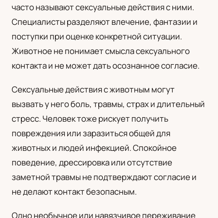
часто называют сексуальные действия с ними.
UA
Специалисты разделяют влечение, фантазии и
Українська
поступки при оценке конкретной ситуации.
Животное не понимает смысла сексуального
контакта и не может дать осознанное согласие.
Сексуальные действия с животным могут
вызвать у него боль, травмы, страх и длительный
стресс. Человек тоже рискует получить
повреждения или заразиться общей для
животных и людей инфекцией. Спокойное
поведение, дрессировка или отсутствие
заметной травмы не подтверждают согласие и
не делают контакт безопасным.
Одно необычное или навязчивое переживание