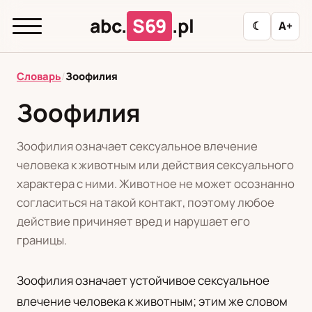
abc.
S69
.pl
☾
A+
abc.
S69
.pl
Словарь
/
Зоофилия
Зоофилия
T
А
Б
В
Г
Д
З
И
К
Зоофилия означает сексуальное влечение
Л
М
Н
О
П
Р
С
Т
У
человека к животным или действия сексуального
характера с ними. Животное не может осознанно
Ф
Ц
Ш
Э
согласиться на такой контакт, поэтому любое
действие причиняет вред и нарушает его
границы.
Редакционная политика
Зоофилия означает устойчивое сексуальное
PL
RU
влечение человека к животным; этим же словом
Polski
Русский