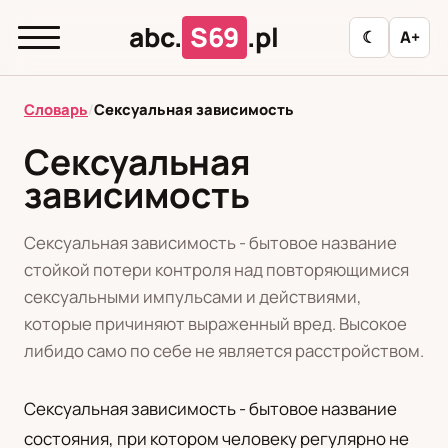
abc.
S69
.pl
☾
A+
abc.
S69
.pl
Словарь
/
Сексуальная зависимость
Сексуальная
зависимость
T
А
Б
В
Г
Д
З
И
К
Л
М
Н
О
П
Р
С
Т
У
Сексуальная зависимость - бытовое название
стойкой потери контроля над повторяющимися
Ф
Ц
Ш
Э
сексуальными импульсами и действиями,
которые причиняют выраженный вред. Высокое
Редакционная политика
либидо само по себе не является расстройством.
Сексуальная зависимость - бытовое название
PL
RU
состояния, при котором человеку регулярно не
Polski
Русский