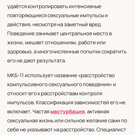
удаётся контролировать интенсивные
UA
повторяющиеся сексуальные импульсы и
Українська
действия, несмотря на заметный вред.
Поведение занимает центральное место в
жизни, мешает отношениям, работе или
здоровью, а многочисленные попытки сократить
его не дают результата.
МКБ-11 использует название «расстройство
компульсивного сексуального поведения» и
относит его к расстройствам контроля
импульсов. Классификация зависимостей его не
включает. Частая
мастурбация
, активная
сексуальная жизнь или сильное желание сами по
себе не указывают на расстройство. Специалист