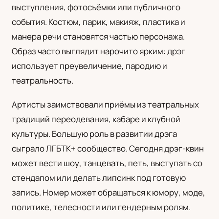
выступления, фотосъёмки или публичного
UA
события. Костюм, парик, макияж, пластика и
Українська
манера речи становятся частью персонажа.
Образ часто выглядит нарочито ярким: дрэг
использует преувеличение, пародию и
театральность.
Артисты заимствовали приёмы из театральных
традиций переодевания, кабаре и клубной
культуры. Большую роль в развитии дрэга
сыграло ЛГБТК+ сообщество. Сегодня дрэг-квин
может вести шоу, танцевать, петь, выступать со
стендапом или делать липсинк под готовую
запись. Номер может обращаться к юмору, моде,
политике, телесности или гендерным ролям.