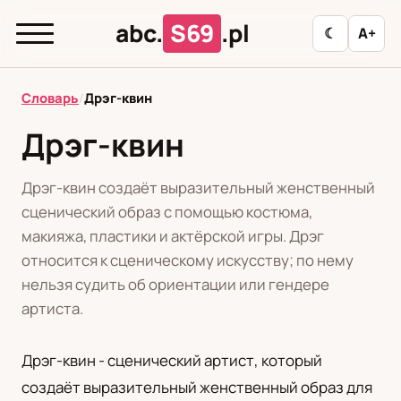
abc.
S69
.pl
☾
A+
abc.
S69
.pl
Словарь
/
Дрэг-квин
Дрэг-квин
T
А
Б
В
Г
Д
З
И
К
Дрэг-квин создаёт выразительный женственный
Л
М
Н
О
П
Р
С
Т
У
сценический образ с помощью костюма,
макияжа, пластики и актёрской игры. Дрэг
Ф
Ц
Ш
Э
относится к сценическому искусству; по нему
нельзя судить об ориентации или гендере
артиста.
Редакционная политика
Дрэг-квин - сценический артист, который
PL
RU
создаёт выразительный женственный образ для
Polski
Русский